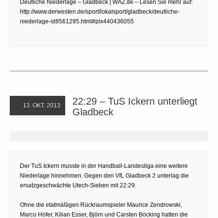
Deutliche Niederlage – Gladbeck | WAZ.de – Lesen Sie mehr auf:
http://www.derwesten.de/sport/lokalsport/gladbeck/deutliche-
niederlage-id8561295.html#plx440436055
22:29 – TuS Ickern unterliegt
13. OKT. 2013
Gladbeck
Der TuS Ickern musste in der Handball-Landesliga eine weitere
Niederlage hinnehmen. Gegen den VfL Gladbeck 2 unterlag die
ersatzgeschwächte Utech-Sieben mit 22:29.
Ohne die etatmäßigen Rückraumspieler Maurice Zendrowski,
Marco Höfer, Kilian Esser, Björn und Carsten Böcking hatten die