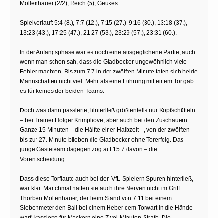
Mollenhauer (2/2), Reich (5), Geukes.
Spielverlauf: 5:4 (8.), 7:7 (12.), 7:15 (27.), 9:16 (30.), 13:18 (37.),
13:23 (43.), 17:25 (47.), 21:27 (53.), 23:29 (57.), 23:31 (60.).
In der Anfangsphase war es noch eine ausgeglichene Partie, auch
wenn man schon sah, dass die Gladbecker ungewöhnlich viele
Fehler machten. Bis zum 7:7 in der zwölften Minute taten sich beide
Mannschaften nicht viel. Mehr als eine Führung mit einem Tor gab
es für keines der beiden Teams.
Doch was dann passierte, hinterließ größtenteils nur Kopfschütteln
– bei Trainer Holger Krimphove, aber auch bei den Zuschauern.
Ganze 15 Minuten – die Hälfte einer Halbzeit –, von der zwölften
bis zur 27. Minute blieben die Gladbecker ohne Torerfolg. Das
junge Gästeteam dagegen zog auf 15:7 davon – die
Vorentscheidung.
Dass diese Torflaute auch bei den VfL-Spielern Spuren hinterließ,
war klar. Manchmal hatten sie auch ihre Nerven nicht im Griff.
Thorben Mollenhauer, der beim Stand von 7:11 bei einem
Siebenmeter den Ball bei einem Heber dem Torwart in die Hände
warf, kassierte für Meckern eine Zwei-Minuten-Strafe. Die