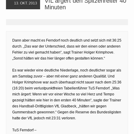
VfL ärgert den Spitzenreiter 40
13. OKT. 2013
Minuten
Dann aber macht es Ferndorf noch deutlich und setzt sich mit 36:25
durch. „Das war der Unterschied, dass wir den einen oder anderen
Fehler zu viel gemacht haben“, sagt Trainer Holger Krimphove.
„Sonst hätten wir das hier länger offen gestalten können.“
Es war wieder eine deutliche Niederlage, noch deutlicher sogar als
am Samstag zuvor – aber mit einer ganz anderen Qualität. Und
Holger Krimphove war auch überhaupt nicht sauer nach dem 25:36
(16:20) beim verlustpunktfreien Tabellenführer TuS Ferndorf. „Was
mich ärgert: Wenn wir vor einer Woche so viel Herz und Tempo
gezeigt hätten wie hier in den ersten 40 Minuten“, sagte der Trainer
des Handball-Drittligisten VfL Gladbeck, „hätten wir gegen
Gummersbach gewonnen.“ Gegen die Reserve des Bundesligisten
hatte der VfL jedoch mit 23:31 verloren.
TuS Ferndorf –