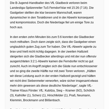
Die B-Jugend-Handballer des VfL Gladbeck verloren beim
Landesliga-Spitzenreiter TuS Ferndorf klar mit 15:26 (7:16). Die
Gastgeber stellten die klar bessere Mannschaft, waren
dynamischer in den Toraktionen und in der Abwehr konsequent
und kompromisslos. Doch die Niederlage fiel um einige Tore zu
hoch aus.
In den ersten zehn Minuten bis zum 5:6 konnten die Gladbecker
noch mithalten. Doch dann zeigte sich, dass die Gastgeber einen
unglaublich guten Zug zum Tor haben. Die VfL-Abwehr agierte zu
brav und hielt nicht richtig dagegen. In der zweiten Halbzeit
steigerten sich die Gladbecker allerdings und mit der nun offensiv
ausgerichteten 3:2:1-Abwehr kamen die Ferndorfer nicht so gut
zurecht. Auch im Angriff zeigten sich die Gäste nun entschlossener
und so ging die zweite Hälfte nur mit zwei Toren verloren. „Hätten
wir diese Leistung auch in der ersten Halbzeit gezeigt und hätten
wir nicht drei Siebenmeter verworfen, wäre sicher insgesamt etwas
mehr drin gewesen als diese deutliche Niederlage“, sagte VfL-
Trainer Klaus Förster. VfL: Kubitza, Sieg – Kramer (9/2), Schölich
(3), Kalhöfer (1), Scherz (1), Hirschfelder (1), Praß, Neumann,
Klemmin, Brockmann und Blißenbach.