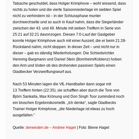
Tatsache geschuldet, dass Holger Krimphove – wohl wissend, dass
nichts zu holen und die vierte Saisonniederlage im siebten Spiel
nicht zu verhindern ist – in der Schlussphase munter
durchwechselte und so auch in Kauf nahm, dass die Siegerländer
zwischen der 43. und 49. Minute mit sieben Treffern in Serie von
25:21 auf 32:21 davonzogen. Diesen 7:0-Lauf der Gastgeber
konnte Holger Krimphove auch mit einer Auszeit, die er beim 21:28-
Rückstand nahm, nicht stoppen. In dieser Zeit – und nicht nur in
dieser – gab es ständig Wiederholungen: Die Schiedsrichter
Henning Bargmann und Daniel Stein (Bornheim/Koblenz) hoben
den Arm und lösten ob des drohenden passiven Spiels einen
Gladbecker Verzweiflungswurf aus.
Nach 53 Minuten lagen die VfL-Handballer dann sogar mit
13 Treffern hinten (22:35), sie schafften aber durch die Tore von
Björn Sankalla, Max Krönung und Don Singh Toor zumindest noch
ein bisschen Ergebniskosmetik. „Ich denke“, sagte Gladbecks
Trainer Holger Krimphove, „die Niederlage ist etwas zu hoch
ausgefallen.“
Quelle:
derwesten.de – Andree Hagel
| Foto: Biene Hagel