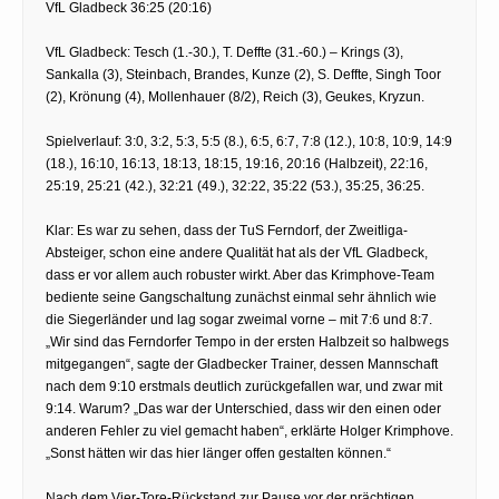
VfL Gladbeck 36:25 (20:16)
VfL Gladbeck: Tesch (1.-30.), T. Deffte (31.-60.) – Krings (3),
Sankalla (3), Steinbach, Brandes, Kunze (2), S. Deffte, Singh Toor
(2), Krönung (4), Mollenhauer (8/2), Reich (3), Geukes, Kryzun.
Spielverlauf: 3:0, 3:2, 5:3, 5:5 (8.), 6:5, 6:7, 7:8 (12.), 10:8, 10:9, 14:9
(18.), 16:10, 16:13, 18:13, 18:15, 19:16, 20:16 (Halbzeit), 22:16,
25:19, 25:21 (42.), 32:21 (49.), 32:22, 35:22 (53.), 35:25, 36:25.
Klar: Es war zu sehen, dass der TuS Ferndorf, der Zweitliga-
Absteiger, schon eine andere Qualität hat als der VfL Gladbeck,
dass er vor allem auch robuster wirkt. Aber das Krimphove-Team
bediente seine Gangschaltung zunächst einmal sehr ähnlich wie
die Siegerländer und lag sogar zweimal vorne – mit 7:6 und 8:7.
„Wir sind das Ferndorfer Tempo in der ersten Halbzeit so halbwegs
mitgegangen“, sagte der Gladbecker Trainer, dessen Mannschaft
nach dem 9:10 erstmals deutlich zurückgefallen war, und zwar mit
9:14. Warum? „Das war der Unterschied, dass wir den einen oder
anderen Fehler zu viel gemacht haben“, erklärte Holger Krimphove.
„Sonst hätten wir das hier länger offen gestalten können.“
Nach dem Vier-Tore-Rückstand zur Pause vor der prächtigen