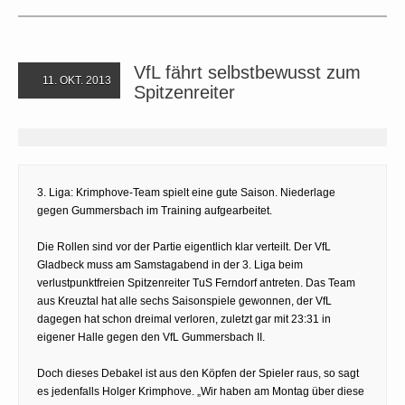
VfL fährt selbstbewusst zum
11. OKT. 2013
Spitzenreiter
3. Liga: Krimphove-Team spielt eine gute Saison. Niederlage
gegen Gummersbach im Training aufgearbeitet.
Die Rollen sind vor der Partie eigentlich klar verteilt. Der VfL
Gladbeck muss am Samstagabend in der 3. Liga beim
verlustpunktfreien Spitzenreiter TuS Ferndorf antreten. Das Team
aus Kreuztal hat alle sechs Saisonspiele gewonnen, der VfL
dagegen hat schon dreimal verloren, zuletzt gar mit 23:31 in
eigener Halle gegen den VfL Gummersbach II.
Doch dieses Debakel ist aus den Köpfen der Spieler raus, so sagt
es jedenfalls Holger Krimp­hove. „Wir haben am Montag über diese