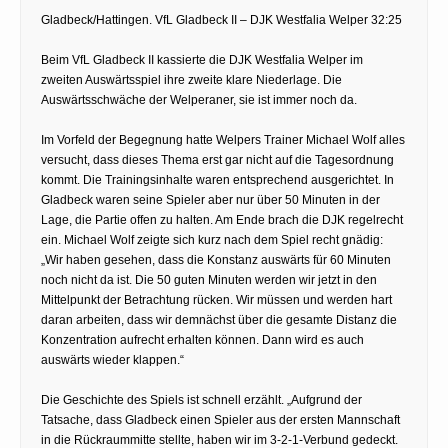
Gladbeck/Hattingen. VfL Gladbeck II – DJK Westfalia Welper 32:25
Beim VfL Gladbeck II kassierte die DJK Westfalia Welper im
zweiten Auswärtsspiel ihre zweite klare Niederlage. Die
Auswärtsschwäche der Welperaner, sie ist immer noch da.
Im Vorfeld der Begegnung hatte Welpers Trainer Michael Wolf alles
versucht, dass dieses Thema erst gar nicht auf die Tagesordnung
kommt. Die Trainingsinhalte waren entsprechend ausgerichtet. In
Gladbeck waren seine Spieler aber nur über 50 Minuten in der
Lage, die Partie offen zu halten. Am Ende brach die DJK regelrecht
ein. Michael Wolf zeigte sich kurz nach dem Spiel recht gnädig:
„Wir haben gesehen, dass die Konstanz auswärts für 60 Minuten
noch nicht da ist. Die 50 guten Minuten werden wir jetzt in den
Mittelpunkt der Betrachtung rücken. Wir müssen und werden hart
daran arbeiten, dass wir demnächst über die gesamte Distanz die
Konzentration aufrecht erhalten können. Dann wird es auch
auswärts wieder klappen.“
Die Geschichte des Spiels ist schnell erzählt. „Aufgrund der
Tatsache, dass Gladbeck einen Spieler aus der ersten Mannschaft
in die Rückraummitte stellte, haben wir im 3-2-1-Verbund gedeckt.