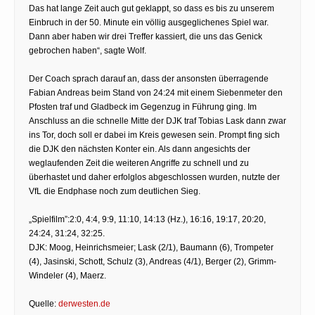
Das hat lange Zeit auch gut geklappt, so dass es bis zu unserem
Einbruch in der 50. Minute ein völlig ausgeglichenes Spiel war.
Dann aber haben wir drei Treffer kassiert, die uns das Genick
gebrochen haben“, sagte Wolf.
Der Coach sprach darauf an, dass der ansonsten überragende
Fabian Andreas beim Stand von 24:24 mit einem Siebenmeter den
Pfosten traf und Gladbeck im Gegenzug in Führung ging. Im
Anschluss an die schnelle Mitte der DJK traf Tobias Lask dann zwar
ins Tor, doch soll er dabei im Kreis gewesen sein. Prompt fing sich
die DJK den nächsten Konter ein. Als dann angesichts der
weglaufenden Zeit die weiteren Angriffe zu schnell und zu
überhastet und daher erfolglos abgeschlossen wurden, nutzte der
VfL die Endphase noch zum deutlichen Sieg.
„Spielfilm”:2:0, 4:4, 9:9, 11:10, 14:13 (Hz.), 16:16, 19:17, 20:20,
24:24, 31:24, 32:25.
DJK: Moog, Heinrichsmeier; Lask (2/1), Baumann (6), Trompeter
(4), Jasinski, Schott, Schulz (3), Andreas (4/1), Berger (2), Grimm-
Windeler (4), Maerz.
Quelle:
derwesten.de