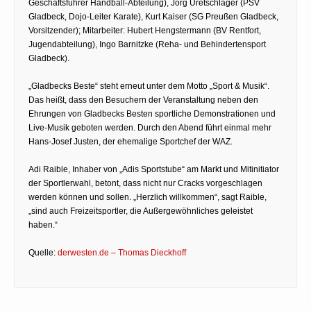
Geschäftsführer Handball-Abteilung), Jörg Uretschläger (PSV
Gladbeck, Dojo-Leiter Karate), Kurt Kaiser (SG Preußen Gladbeck,
Vorsitzender); Mitarbeiter: Hubert Hengstermann (BV Rentfort,
Jugendabteilung), Ingo Barnitzke (Reha- und Behindertensport
Gladbeck).
„Gladbecks Beste“ steht erneut unter dem Motto „Sport & Musik“.
Das heißt, dass den Besuchern der Veranstaltung neben den
Ehrungen von Gladbecks Besten sportliche Demonstrationen und
Live-Musik geboten werden. Durch den Abend führt einmal mehr
Hans-Josef Justen, der ehemalige Sportchef der WAZ.
Adi Raible, Inhaber von „Adis Sportstube“ am Markt und Mitinitiator
der Sportlerwahl, betont, dass nicht nur Cracks vorgeschlagen
werden können und sollen. „Herzlich willkommen“, sagt Raible,
„sind auch Freizeitsportler, die Außergewöhnliches geleistet
haben.“
Quelle:
derwesten.de – Thomas Dieckhoff