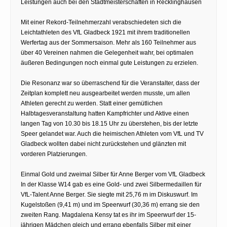
Leistungen auch bei den Stadtmeisterschaften in Recklinghausen
Mit einer Rekord-Teilnehmerzahl verabschiedeten sich die
Leichtathleten des VfL Gladbeck 1921 mit ihrem traditionellen
Werfertag aus der Sommersaison. Mehr als 160 Teilnehmer aus
über 40 Vereinen nahmen die Gelegenheit wahr, bei optimalen
äußeren Bedingungen noch einmal gute Leistungen zu erzielen.
Die Resonanz war so überraschend für die Veranstalter, dass der
Zeitplan komplett neu ausgearbeitet werden musste, um allen
Athleten gerecht zu werden. Statt einer gemütlichen
Halbtagesveranstaltung hatten Kampfrichter und Aktive einen
langen Tag von 10.30 bis 18.15 Uhr zu überstehen, bis der letzte
Speer gelandet war. Auch die heimischen Athleten vom VfL und TV
Gladbeck wollten dabei nicht zurückstehen und glänzten mit
vorderen Platzierungen.
Einmal Gold und zweimal Silber für Anne Berger vom VfL Gladbeck
In der Klasse W14 gab es eine Gold- und zwei Silbermedaillen für
VfL-Talent Anne Berger. Sie siegte mit 25,76 m im Diskuswurf. Im
Kugelstoßen (9,41 m) und im Speerwurf (30,36 m) errang sie den
zweiten Rang. Magdalena Kensy tat es ihr im Speerwurf der 15-
jährigen Mädchen gleich und errang ebenfalls Silber mit einer