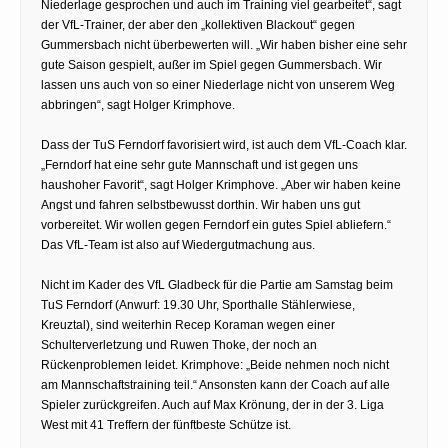
Niederlage gesprochen und auch im Training viel gearbeitet“, sagt
der VfL-Trainer, der aber den „kollektiven Blackout“ gegen
Gummersbach nicht überbewerten will. „Wir haben bisher eine sehr
gute Saison gespielt, außer im Spiel gegen Gummersbach. Wir
lassen uns auch von so einer Niederlage nicht von unserem Weg
abbringen“, sagt Holger Krimp­hove.
Dass der TuS Ferndorf favorisiert wird, ist auch dem VfL-Coach klar.
„Ferndorf hat eine sehr gute Mannschaft und ist gegen uns
haushoher Favorit“, sagt Holger Krimphove. „Aber wir haben keine
Angst und fahren selbstbewusst dorthin. Wir haben uns gut
vorbereitet. Wir wollen gegen Ferndorf ein gutes Spiel abliefern.“
Das VfL-Team ist also auf Wiedergutmachung aus.
Nicht im Kader des VfL Gladbeck für die Partie am Samstag beim
TuS Ferndorf (Anwurf: 19.30 Uhr, Sporthalle Stählerwiese,
Kreuztal), sind weiterhin Recep Koraman wegen einer
Schulterverletzung und Ruwen Thoke, der noch an
Rückenproblemen leidet. Krimphove: „Beide nehmen noch nicht
am Mannschaftstraining teil.“ Ansonsten kann der Coach auf alle
Spieler zurückgreifen. Auch auf Max Krönung, der in der 3. Liga
West mit 41 Treffern der fünftbeste Schütze ist.