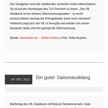
Der Gastgeber wird die Gladbecker sicherlich nicht unterschätzen.
So ist auf der Homepage des TuS Ferndorf zu lesen: „Der VfL
Gladbeck ist ein kleines Überraschungspaket – so recht
einzuschätzen vermag die Ruhrgebietler wohl noch niemand.“
Vielleicht zeigt sich der VfL in Kreuztal mal wieder von seiner
besseren Seite und ihm gelingt die Überraschung.
Quelle:
derwesten.de – Stefan Andres
| Foto: Peter Kupries
Ein guter Saisonausklang
09. OKT. 2013
Werfertag des VfL Gladbeck mit Rekord-Teilnehmerzahl. Gute