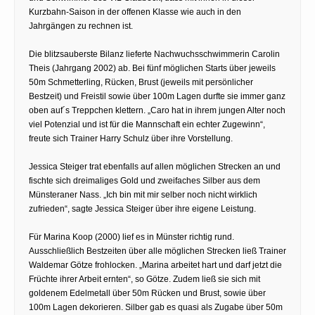
Kurzbahn-Saison in der offenen Klasse wie auch in den
Jahrgängen zu rechnen ist.
Die blitzsauberste Bilanz lieferte Nachwuchsschwimmerin Carolin
Theis (Jahrgang 2002) ab. Bei fünf möglichen Starts über jeweils
50m Schmetterling, Rücken, Brust (jeweils mit persönlicher
Bestzeit) und Freistil sowie über 100m Lagen durfte sie immer ganz
oben auf´s Treppchen klettern. „Caro hat in ihrem jungen Alter noch
viel Potenzial und ist für die Mannschaft ein echter Zugewinn“,
freute sich Trainer Harry Schulz über ihre Vorstellung.
Jessica Steiger trat ebenfalls auf allen möglichen Strecken an und
fischte sich dreimaliges Gold und zweifaches Silber aus dem
Münsteraner Nass. „Ich bin mit mir selber noch nicht wirklich
zufrieden“, sagte Jessica Steiger über ihre eigene Leistung.
Für Marina Koop (2000) lief es in Münster richtig rund.
Ausschließlich Bestzeiten über alle möglichen Strecken ließ Trainer
Waldemar Götze frohlocken. „Marina arbeitet hart und darf jetzt die
Früchte ihrer Arbeit ernten“, so Götze. Zudem ließ sie sich mit
goldenem Edelmetall über 50m Rücken und Brust, sowie über
100m Lagen dekorieren. Silber gab es quasi als Zugabe über 50m