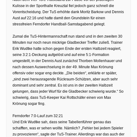
Kulisse in der Sporthalle Kreuztal fiel jedoch ganz schnell die
Vorentscheidung. Der TuS erhöhte dank Moritz Barkow und Dennis
Aust auf 22:16 und hatte damit den Grundstein für einen
stressfreien Ferndorfer Handball-Samstagabend gelegt.
Zumal die TuS-Hintermannschaft nun stand und in den zweiten 30
Minuten nur noch neun mickrige Gladbecker Treffer zuließ. Trainer
Erik Wudtke hatte schon gegen Ende der ersten Halbzeit reagiert,
seine 3:2:1-Deckung aufgelöst und auf eine 5:1-Formation
umgestellt, in der Dennis Aust zunächst Thorben Mollenhauer und
nach dessen Auswechselung in der 49. Minute Max Krönung
offensiv oder sogar eng deckte. „Die beiden“, erklärte er später,
„sind zwei herausragende Rückraum-Schützen, aber auch sehr
dominant und sehr zentral. Es ist uns in der zweiten Halbzeit
gelungen, dass jeder Wurf für die Gladbecker schwierig wurde.“ So
schwierig, dass TuS-Keeper Kai Rottschäfer einen von Max
Krönung sogar fing.
Ferndorfer 7:0-Lauf zum 32:21
Und Erik Wudtke sah, dass seine Tabellenführer genau das
schafften, was er sehen wollte. Nämlich? „Fehler bei jedem Spieler
zu provozieren“, sagte der TuS-Trainer. Allerdings war das auch der