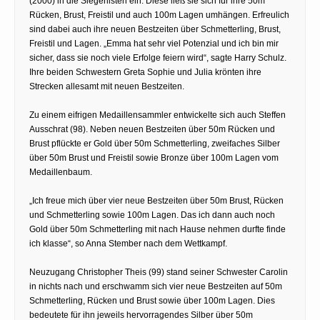
(2000) in die Siegerlisten ein. Diese ließ sie sich für ihre 50m
Rücken, Brust, Freistil und auch 100m Lagen umhängen. Erfreulich
sind dabei auch ihre neuen Bestzeiten über Schmetterling, Brust,
Freistil und Lagen. „Emma hat sehr viel Potenzial und ich bin mir
sicher, dass sie noch viele Erfolge feiern wird“, sagte Harry Schulz.
Ihre beiden Schwestern Greta Sophie und Julia krönten ihre
Strecken allesamt mit neuen Bestzeiten.
Zu einem eifrigen Medaillensammler entwickelte sich auch Steffen
Ausschrat (98). Neben neuen Bestzeiten über 50m Rücken und
Brust pflückte er Gold über 50m Schmetterling, zweifaches Silber
über 50m Brust und Freistil sowie Bronze über 100m Lagen vom
Medaillenbaum.
„Ich freue mich über vier neue Bestzeiten über 50m Brust, Rücken
und Schmetterling sowie 100m Lagen. Das ich dann auch noch
Gold über 50m Schmetterling mit nach Hause nehmen durfte finde
ich klasse“, so Anna Stember nach dem Wettkampf.
Neuzugang Christopher Theis (99) stand seiner Schwester Carolin
in nichts nach und erschwamm sich vier neue Bestzeiten auf 50m
Schmetterling, Rücken und Brust sowie über 100m Lagen. Dies
bedeutete für ihn jeweils hervorragendes Silber über 50m