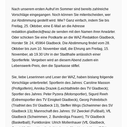
Nach unserem ersten Aufruf im Sommer sind bereits zahlreiche
Vorschläge eingegangen. Noch können Sie mitentscheiden, wer
zur Abstimmung gestellt wird. Wie? Ganz einfach, indem Sie bis
Freitag, 25. Oktober, eine E-Mail an die Adresse
redaktion.gladbeck@waz.de senden mit den Namen ihrer Anwärter.
Oder schicken Sie eine Postkarte an die WAZ-Redaktion Gladbeck,
Horster Str. 24, 45964 Gladbeck. Die Abstimmung findet vom 28.
Oktober bis zum 10. November statt, die Ehrung am Freitag, 15.
November, ab 19.30 Uhr in der Stadthalle anlässlich einer
Sportlerfete. Vergeben wird an diesem Abend zudem ein
Lebenswerk-Preis, den die Sparkasse stiftet.
Sie, liebe Leserinnen und Leser der WAZ, haben bislang folgende
Vorschläge unterbreitet. Sportlerin des Jahres: Caroline Masson
(Profigolferin), Annika Drazek (Leichtathletin des TV Gladbeck);
Sportler des Jahres: Peter Pyzera (Motorsportler), Sigurd Reeh
(Extremsportler des TV Einigkeit Gladbeck), Georg Potrebitsch
(Triathlet des SV Gladbeck 13), Steffen Wirgs (Schwimmer des SV
Gladbeck 13); Mannschaft des Jahres: SV Zweckel (Fußball), VfL
Gladbeck (Schwimmen, 2. Bundesliga Frauen), TV Gladbeck
(Basketball); Funktionäre: Ulrich Mollenhauer (VfL Gladbeck,