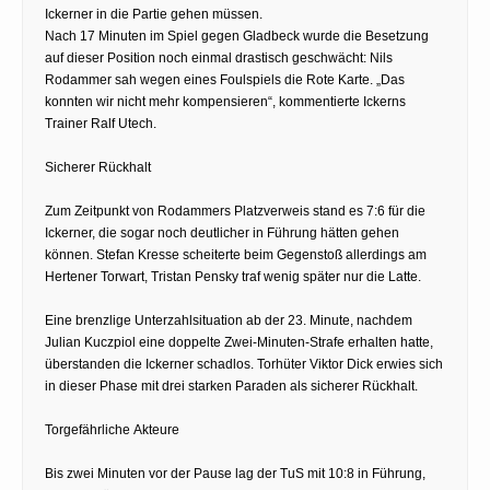
Ickerner in die Partie gehen müssen.
Nach 17 Minuten im Spiel gegen Gladbeck wurde die Besetzung
auf dieser Position noch einmal drastisch geschwächt: Nils
Rodammer sah wegen eines Foulspiels die Rote Karte. „Das
konnten wir nicht mehr kompensieren“, kommentierte Ickerns
Trainer Ralf Utech.
Sicherer Rückhalt
Zum Zeitpunkt von Rodammers Platzverweis stand es 7:6 für die
Ickerner, die sogar noch deutlicher in Führung hätten gehen
können. Stefan Kresse scheiterte beim Gegenstoß allerdings am
Hertener Torwart, Tristan Pensky traf wenig später nur die Latte.
Eine brenzlige Unterzahlsituation ab der 23. Minute, nachdem
Julian Kuczpiol eine doppelte Zwei-Minuten-Strafe erhalten hatte,
überstanden die Ickerner schadlos. Torhüter Viktor Dick erwies sich
in dieser Phase mit drei starken Paraden als sicherer Rückhalt.
Torgefährliche Akteure
Bis zwei Minuten vor der Pause lag der TuS mit 10:8 in Führung,