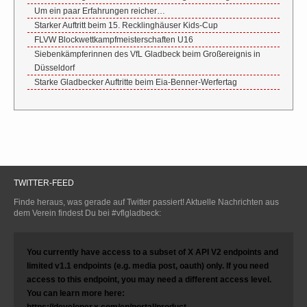
Um ein paar Erfahrungen reicher…
Starker Auftritt beim 15. Recklinghäuser Kids-Cup
FLVW Blockwettkampfmeisterschaften U16
Siebenkämpferinnen des VfL Gladbeck beim Großereignis in
Düsseldorf
Starke Gladbecker Auftritte beim Eia-Benner-Werfertag
TWITTER-FEED
Finde heraus, was gerade auf Twitter passiert! Aktuelle Nachrichten aus
dem Verein findest Du bei #vflgladbeck:
You currently have access to a subset of X API V2 endpoints and
limited v1.1 endpoints (e.g. media post, oauth) only. If you need
access to this endpoint, you may need a different access level.
You can learn more here:
https://developer.x.com/en/portal/product