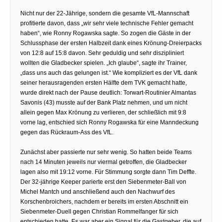
Nicht nur der 22-Jährige, sondern die gesamte VfL-Mannschaft
profitierte davon, dass „wir sehr viele technische Fehler gemacht
haben“, wie Ronny Rogawska sagte. So zogen die Gäste in der
Schlussphase der ersten Halbzeit dank eines Krönung-Dreierpacks
von 12:8 auf 15:8 davon. Sehr geduldig und sehr diszipliniert
wollten die Gladbecker spielen. „Ich glaube“, sagte ihr Trainer,
„dass uns auch das gelungen ist.“ Wie kompliziert es der VfL dank
seiner herausragenden ersten Hälfte dem TVK gemacht hatte,
wurde direkt nach der Pause deutlich: Torwart-Routinier Almantas
Savonis (43) musste auf der Bank Platz nehmen, und um nicht
allein gegen Max Krönung zu verlieren, der schließlich mit 9:8
vorne lag, entschied sich Ronny Rogawska für eine Manndeckung
gegen das Rückraum-Ass des VfL.
Zunächst aber passierte nur sehr wenig. So hatten beide Teams
nach 14 Minuten jeweils nur viermal getroffen, die Gladbecker
lagen also mit 19:12 vorne. Für Stimmung sorgte dann Tim Deffte.
Der 32-jährige Keeper parierte erst den Siebenmeter-Ball von
Michel Mantch und anschließend auch den Nachwurf des
Korschenbroichers, nachdem er bereits im ersten Abschnitt ein
Siebenmeter-Duell gegen Christian Rommelfanger für sich
entschieden hatte. Es war aber ein Signal für die Gastgeber, die auf