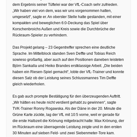
dem Er­gebnis seiner Tüftelei war der VfL-Coach sehr zufrieden.
„Wir haben viel von dem, was wir uns vorgenommen hatten,
umgesetzt“, sagte er. An oberster Stelle hatte gestanden, mit einer
kompakten und beweglichen 6:0-Deckung das Spiel über
Korschenbroichs Außen und Kreis sowie die Durchbrüche der
Rückraum-Spieler zu verhindern.
Das Projekt gelang – 23 Gegentreffer sprechen eine deutliche
Sprache. Im Mittelblock standen Sven Deffte und Tobias Reich
sowieso großartig, aber auch auf den Positionen daneben leisteten
Björn Sankalla und Heiko Brandes erstklassige Arbeit. „Die beiden
haben ein Riesen-Spiel gemacht“, lobte der VfL-Trainer und konnte
diesen Satz ob der Leistung seines Schlussmannes Tim Deffte
gleich wiederholen.
Es gab auch prompte Bestätigung für den überzeugenden Auftritt.
„Wir hätten es heute nicht verdient gehabt zu gewinnen“, sagte
TVK-Trainer Ronny Rogawska. Als der Däne in der 20. Minute die
Grüne Karte zückte, lag der VfL mit 10:5 vorne, weil er gerade für
die erste Halbzeit die Krönung mitgebracht hatte: Max Krönung, der
im Rückraum eine überragende Leistung zeigte und in den ersten
30 Minuten auf sieben Feld- und zwei Siebenmeter-Tore kam.