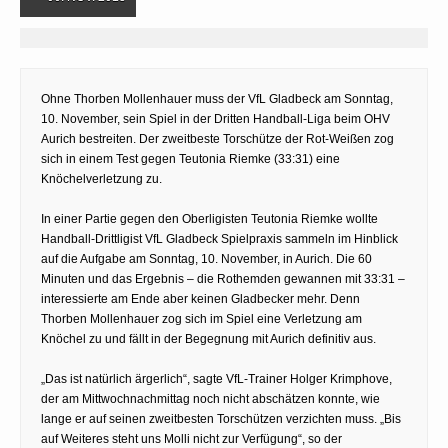
Ohne Thorben Mollenhauer muss der VfL Gladbeck am Sonntag,
10. November, sein Spiel in der Dritten Handball-Liga beim OHV
Aurich bestreiten. Der zweitbeste Torschütze der Rot-Weißen zog
sich in einem Test gegen Teutonia Riemke (33:31) eine
Knöchelverletzung zu.
In einer Partie gegen den Oberligisten Teutonia Riemke wollte
Handball-Drittligist VfL Gladbeck Spielpraxis sammeln im Hinblick
auf die Aufgabe am Sonntag, 10. November, in Aurich. Die 60
Minuten und das Ergebnis – die Rothemden gewannen mit 33:31 –
interessierte am Ende aber keinen Gladbecker mehr. Denn
Thorben Mollenhauer zog sich im Spiel eine Verletzung am
Knöchel zu und fällt in der Begegnung mit Aurich definitiv aus.
„Das ist natürlich ärgerlich“, sagte VfL-Trainer Holger Krimphove,
der am Mittwochnachmittag noch nicht abschätzen konnte, wie
lange er auf seinen zweitbesten Torschützen verzichten muss. „Bis
auf Weiteres steht uns Molli nicht zur Verfügung“, so der