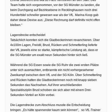
Team hatte sich vorgenommen, vor der SG Münster zu landen, die
beim Durchgang auf Bezirksebene in Recklinghausen noch drei
Hundertstel schneller gewesen war als der VfL. Marina Koop gab
daher diese Devise aus: „Diese Rechnung darf definitiv nicht offen
bleiben.“
Lagenstrecke entscheidet
Tatsächlich konnten sich die Gladbeckerinnen revanchieren. Über
4x100m Lagen, Freistil, Brust, Rücken und Schmetterling lieferte
der VfL jeweils eine so starke, kämpferische Leistung ab, dass er
die SG Münster um exakt neun Sekunden hinter sich ließ.
Während die SG Essen sowie die SG Ruhr die zwei ersten Plätze
unter sich ausmachten, entbrannte ein nicht vorhergesehener
Zweikampf zwischen dem VfL und der SG Köln. Über Schmetterling
und Rücken hatten die Gladbeckerinnen noch mit knapp sieben
Sekunden das Nachsehen. Auf ihrer anschließenden
Spezialdisziplin Brust schoben sie sich aber mit einem Drei-
Sekunden-Vorteil an Köln vorbei.
Die Lagenstrecke zum Abschluss musste die Entscheidung
bringen. „Es hätte spannender kaum sein können“, so VfL-Trainer