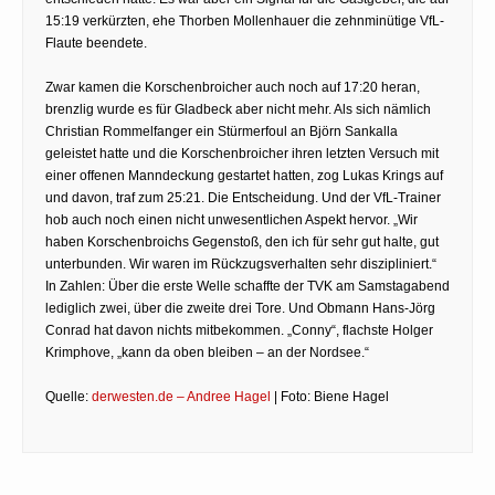
15:19 verkürzten, ehe Thorben Mollenhauer die zehnminütige VfL-
Flaute beendete.
Zwar kamen die Korschenbroicher auch noch auf 17:20 heran,
brenzlig wurde es für Gladbeck aber nicht mehr. Als sich nämlich
Christian Rommelfanger ein Stürmerfoul an Björn Sankalla
geleistet hatte und die Korschenbroicher ihren letzten Versuch mit
einer offenen Manndeckung gestartet hatten, zog Lukas Krings auf
und davon, traf zum 25:21. Die Entscheidung. Und der VfL-Trainer
hob auch noch einen nicht unwesentlichen Aspekt hervor. „Wir
haben Korschenbroichs Gegenstoß, den ich für sehr gut halte, gut
unterbunden. Wir waren im Rückzugsverhalten sehr diszipliniert.“
In Zahlen: Über die erste Welle schaffte der TVK am Samstagabend
lediglich zwei, über die zweite drei Tore. Und Obmann Hans-Jörg
Conrad hat davon nichts mitbekommen. „Conny“, flachste Holger
Krimphove, „kann da oben bleiben – an der Nordsee.“
Quelle:
derwesten.de – Andree Hagel
| Foto: Biene Hagel