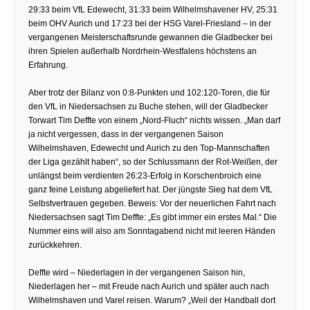
29:33 beim VfL Edewecht, 31:33 beim Wilhelmshavener HV, 25:31
beim OHV Aurich und 17:23 bei der HSG Varel-Friesland – in der
vergangenen Meisterschaftsrunde gewannen die Gladbecker bei
ihren Spielen außerhalb Nordrhein-Westfalens höchstens an
Erfahrung.
Aber trotz der Bilanz von 0:8-Punkten und 102:120-Toren, die für
den VfL in Niedersachsen zu Buche stehen, will der Gladbecker
Torwart Tim Deffte von einem „Nord-Fluch“ nichts wissen. „Man darf
ja nicht vergessen, dass in der vergangenen Saison
Wilhelmshaven, Edewecht und Aurich zu den Top-Mannschaften
der Liga gezählt haben“, so der Schlussmann der Rot-Weißen, der
unlängst beim verdienten 26:23-Erfolg in Korschenbroich eine
ganz feine Leistung abgeliefert hat. Der jüngste Sieg hat dem VfL
Selbstvertrauen gegeben. Beweis: Vor der neuerlichen Fahrt nach
Niedersachsen sagt Tim Deffte: „Es gibt immer ein erstes Mal.“ Die
Nummer eins will also am Sonntagabend nicht mit leeren Händen
zurückkehren.
Deffte wird – Niederlagen in der vergangenen Saison hin,
Niederlagen her – mit Freude nach Aurich und später auch nach
Wilhelmshaven und Varel reisen. Warum? „Weil der Handball dort