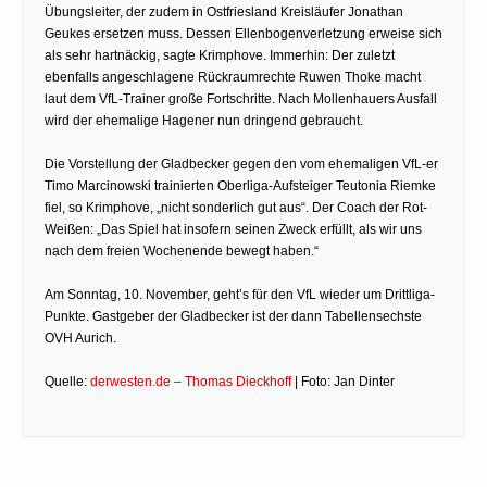
Übungsleiter, der zudem in Ostfriesland Kreisläufer Jonathan
Geukes ersetzen muss. Dessen Ellenbogenverletzung erweise sich
als sehr hartnäckig, sagte Krimphove. Immerhin: Der zuletzt
ebenfalls angeschlagene Rückraumrechte Ruwen Thoke macht
laut dem VfL-Trainer große Fortschritte. Nach Mollenhauers Ausfall
wird der ehemalige Hagener nun dringend gebraucht.
Die Vorstellung der Gladbecker gegen den vom ehemaligen VfL-er
Timo Marcinowski trainierten Oberliga-Aufsteiger Teutonia Riemke
fiel, so Krimphove, „nicht sonderlich gut aus“. Der Coach der Rot-
Weißen: „Das Spiel hat insofern seinen Zweck erfüllt, als wir uns
nach dem freien Wochenende bewegt haben.“
Am Sonntag, 10. November, geht’s für den VfL wieder um Drittliga-
Punkte. Gastgeber der Gladbecker ist der dann Tabellensechste
OVH Aurich.
Quelle:
derwesten.de – Thomas Dieckhoff
| Foto: Jan Dinter