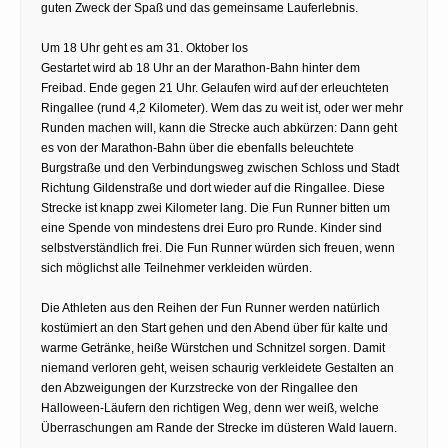
guten Zweck der Spaß und das gemeinsame Lauferlebnis.
Um 18 Uhr geht es am 31. Oktober los
Gestartet wird ab 18 Uhr an der Marathon-Bahn hinter dem
Freibad. Ende gegen 21 Uhr. Gelaufen wird auf der erleuchteten
Ringallee (rund 4,2 Kilometer). Wem das zu weit ist, oder wer mehr
Runden machen will, kann die Strecke auch abkürzen: Dann geht
es von der Marathon-Bahn über die ebenfalls beleuchtete
Burgstraße und den Verbindungsweg zwischen Schloss und Stadt
Richtung Gildenstraße und dort wieder auf die Ringallee. Diese
Strecke ist knapp zwei Kilometer lang. Die Fun Runner bitten um
eine Spende von mindestens drei Euro pro Runde. Kinder sind
selbstverständlich frei. Die Fun Runner würden sich freuen, wenn
sich möglichst alle Teilnehmer verkleiden würden.
Die Athleten aus den Reihen der Fun Runner werden natürlich
kostümiert an den Start gehen und den Abend über für kalte und
warme Getränke, heiße Würstchen und Schnitzel sorgen. Damit
niemand verloren geht, weisen schaurig verkleidete Gestalten an
den Abzweigungen der Kurzstrecke von der Ringallee den
Halloween-Läufern den richtigen Weg, denn wer weiß, welche
Überraschungen am Rande der Strecke im düsteren Wald lauern.