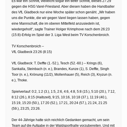
Es war ein Schnitt, vielleicht sogar ein tiefer Schnitt, dieses 27:29
gegen die HSG Varel-Friesland. Aber diesen haben die Handballer
des VfL Gladbeck nur eine Woche später schon genäht. „Wir haben
uns die Punkte, die wir gegen Varel liegen lassen haben, gegen
eine Mannschaft, die im oberen Mittelfeld anzusiedeln ist,
wiedergeholt“, sagte Trainer Holger Krimphove nach dem 26:23
(15:8)-Erfolg im Spiel der 3. Liga West beim TV Korschenbroich.
TV Korschenbroich –
VfL Gladbeck 23:26 (8:15)
VfL Gladbeck: T. Deffte (1.-52.), Tesch (52.-60.) – Krings (6),
Sankalla, Steinbach (n. e.), Brandes, Kunze (1), S. Deffte, Singh
Toor (n. e.), Krönung (11/2), Mollenhauer (5), Reich (3), Kryzun (n.
e.), Thoke.
Spielverlauf: 0:2, 1:2 (3.), 1:5, 2:6, 4:6, 4:8, 5:8 (15.), 5:10 (20.), 7:12,
8:12 (26.), 8:15 (Halbzeit), 9:15, 10:16, 10:18 (37.), 11:19 (40.),
15:19, 15:20 (50.), 17:20 (52.), 17:21, 20:24 (57.), 21:24, 21:25
(59.), 23:25, 23:26.
Der 44-Jährige hatte sich reichlich Gedanken gemacht, um sein
Team auf die Aufgabe in der Waldsporthalle vorzubereiten. Und mit