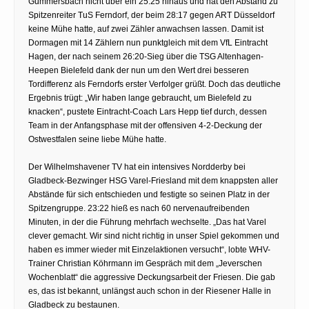
Gummersbach nicht über ein 25:25 hinaus und hat den Abstand zu
Spitzenreiter TuS Ferndorf, der beim 28:17 gegen ART Düsseldorf
keine Mühe hatte, auf zwei Zähler anwachsen lassen. Damit ist
Dormagen mit 14 Zählern nun punktgleich mit dem VfL Eintracht
Hagen, der nach seinem 26:20-Sieg über die TSG Altenhagen-
Heepen Bielefeld dank der nun um den Wert drei besseren
Tordifferenz als Ferndorfs erster Verfolger grüßt. Doch das deutliche
Ergebnis trügt: „Wir haben lange gebraucht, um Bielefeld zu
knacken“, pustete Eintracht-Coach Lars Hepp tief durch, dessen
Team in der Anfangsphase mit der offensiven 4-2-Deckung der
Ostwestfalen seine liebe Mühe hatte.
Der Wilhelmshavener TV hat ein intensives Nordderby bei
Gladbeck-Bezwinger HSG Varel-Friesland mit dem knappsten aller
Abstände für sich entschieden und festigte so seinen Platz in der
Spitzengruppe. 23:22 hieß es nach 60 nervenaufreibenden
Minuten, in der die Führung mehrfach wechselte. „Das hat Varel
clever gemacht. Wir sind nicht richtig in unser Spiel gekommen und
haben es immer wieder mit Einzelaktionen versucht“, lobte WHV-
Trainer Christian Köhrmann im Gespräch mit dem „Jeverschen
Wochenblatt“ die aggressive Deckungsarbeit der Friesen. Die gab
es, das ist bekannt, unlängst auch schon in der Riesener Halle in
Gladbeck zu bestaunen.