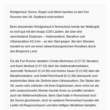
Röntgenlauf: Sonne, Regen und Wind machten es den Fun
Runnern des VfL Gladbeck nicht einfach.
Beim dreizehnten Röntgenlauf in Remscheid meinte der Wettergott
es nicht gut mit den knapp 3100 Läufern, die über drei
verschiedene Distanzen – Halbmarathon, Marathon und
Ultramarathon 63,3 km – an den Start gingen. Bei den Strecken
handelt es sich um einen abwechslungsreichen Rundkurs durch
das Bergische Land.
Für die Fun Runner starteten Christa Wichmann (2:37:32 Stunden)
und Karin Mrotzek (2:37:33) über die Halbmarathondistanz,
Jeannette Tenbusch (5:14:56) und Andrea Sauer (5:21:09) über die
Marathondistanz, und Detlef Reichhardt (8:12:39) überquerte zum
wiederholten Male die Ziellinie beim Ultramarathon. Die Starter des
VfL waren sehr zufrieden mit ihren Ergebnissen, denn nicht nur die
sehr anspruchsvolle Strecke machte ihnen zu schaffen sondern
auch die Wetterverhältnisse. Beim Start hatte in Remscheid noch
die Sonne geschienen, doch im späteren Rennverlauf mussten die
Läufer mit Regenschauern und teils heftigen Windböen kämpfen.