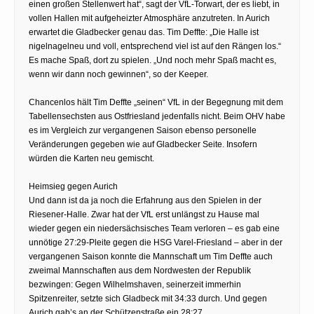
einen großen Stellenwert hat“, sagt der VfL-Torwart, der es liebt, in
vollen Hallen mit aufgeheizter Atmosphäre anzutreten. In Aurich
erwartet die Gladbecker genau das. Tim Deffte: „Die Halle ist
nigelnagelneu und voll, entsprechend viel ist auf den Rängen los.“
Es mache Spaß, dort zu spielen. „Und noch mehr Spaß macht es,
wenn wir dann noch gewinnen“, so der Keeper.
Chancenlos hält Tim Deffte „seinen“ VfL in der Begegnung mit dem
Tabellensechsten aus Ostfriesland jedenfalls nicht. Beim OHV habe
es im Vergleich zur vergangenen Saison ebenso personelle
Veränderungen gegeben wie auf Gladbecker Seite. Insofern
würden die Karten neu gemischt.
Heimsieg gegen Aurich
Und dann ist da ja noch die Erfahrung aus den Spielen in der
Riesener-Halle. Zwar hat der VfL erst unlängst zu Hause mal
wieder gegen ein niedersächsisches Team verloren – es gab eine
unnötige 27:29-Pleite gegen die HSG Varel-Friesland – aber in der
vergangenen Saison konnte die Mannschaft um Tim Deffte auch
zweimal Mannschaften aus dem Nordwesten der Republik
bezwingen: Gegen Wilhelmshaven, seinerzeit immerhin
Spitzenreiter, setzte sich Gladbeck mit 34:33 durch. Und gegen
Aurich gab’s an der Schützenstraße ein 28:27.