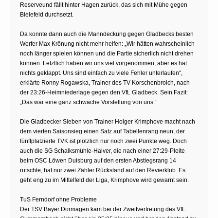
Reserveund fällt hinter Hagen zurück, das sich mit Mühe gegen
Bielefeld durchsetzt.
Da konnte dann auch die Manndeckung gegen Gladbecks besten
Werfer Max Krönung nicht mehr helfen: „Wir hätten wahrscheinlich
noch länger spielen können und die Partie sicherlich nicht drehen
können. Letztlich haben wir uns viel vorgenommen, aber es hat
nichts geklappt. Uns sind einfach zu viele Fehler unterlaufen“,
erklärte Ronny Rogawska, Trainer des TV Korschenbroich, nach
der 23:26-Heimniederlage gegen den VfL Gladbeck. Sein Fazit:
„Das war eine ganz schwache Vorstellung von uns.“
Die Gladbecker Sieben von Trainer Holger Krimphove macht nach
dem vierten Saisonsieg einen Satz auf Tabellenrang neun, der
fünftplatzierte TVK ist plötzlich nur noch zwei Punkte weg. Doch
auch die SG Schalksmühle-Halver, die nach einer 27:29-Pleite
beim OSC Löwen Duisburg auf den ersten Abstiegsrang 14
rutschte, hat nur zwei Zähler Rückstand auf den Revierklub. Es
geht eng zu im Mittelfeld der Liga, Krimphove wird gewarnt sein.
TuS Ferndorf ohne Probleme
Der TSV Bayer Dormagen kam bei der Zweitvertretung des VfL