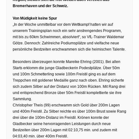
Bremerhaven und der Schweiz.
Von Müdigkeit keine Spur
„In der Woche unmittelbar vor dem Wettkampf hatten wir auf
unserem Trainingsplan noch ein sehr anstrengendes Programm,
mit bis zu 60km Schwimmen, absolviert“, so VfL-Trainer Waldemar
Götze. Dennoch: Zahlreiche Podiumsplätze und vielfache neue
persönliche Bestzeiten erschwammen sich die heimischen Talente.
Besonders überzeugen konnte Mareike Ehring (2001). Bei allen
Starts erklomm die junge Gladbeckerin Podestplätze. Über 50m
und 100m Schmetterling sowie 100m Freistil ging es auf dem
Treppchen mit goldener Medaille ganz nach oben. Ehring sicherte
sich zudem Silber auf der Distanz von 100m Rücken. Mit Rang drei
und entsprechend Bronze über 50m Freistil komplettierte sie ihre
Sammlung.
Christopher Theis (99) erschwamm sich Gold über 200m Lagen
und 400m Freistil. Zu Silber reichte es über 100m Brust sowie Rang
drei über die 100m-Distanz im Freistil. Krönen konnte der
Gladbecker seine hervorragenden Leistungen durch neue
Bestzeiten über 200m Lagen mit 02:10,75 min. und zudem mit
04:03,40 min. über 400m Freistil.