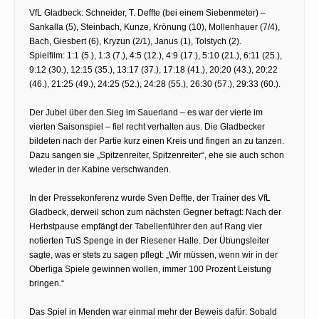
VfL Gladbeck: Schneider, T. Deffte (bei einem Siebenmeter) –
Sankalla (5), Steinbach, Kunze, Krönung (10), Mollenhauer (7/4),
Bach, Giesbert (6), Kryzun (2/1), Janus (1), Tolstych (2).
Spielfilm: 1:1 (5.), 1:3 (7.), 4:5 (12.), 4:9 (17.), 5:10 (21.), 6:11 (25.),
9:12 (30.), 12:15 (35.), 13:17 (37.), 17:18 (41.), 20:20 (43.), 20:22
(46.), 21:25 (49.), 24:25 (52.), 24:28 (55.), 26:30 (57.), 29:33 (60.).
Der Jubel über den Sieg im Sauerland – es war der vierte im
vierten Saisonspiel – fiel recht verhalten aus. Die Gladbecker
bildeten nach der Partie kurz einen Kreis und fingen an zu tanzen.
Dazu sangen sie „Spitzenreiter, Spitzenreiter“, ehe sie auch schon
wieder in der Kabine verschwanden.
In der Pressekonferenz wurde Sven Deffte, der Trainer des VfL
Gladbeck, derweil schon zum nächsten Gegner befragt: Nach der
Herbstpause empfängt der Tabellenführer den auf Rang vier
notierten TuS Spenge in der Riesener Halle. Der Übungsleiter
sagte, was er stets zu sagen pflegt: „Wir müssen, wenn wir in der
Oberliga Spiele gewinnen wollen, immer 100 Prozent Leistung
bringen.“
Das Spiel in Menden war einmal mehr der Beweis dafür: Sobald