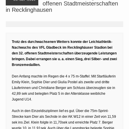
offenen Stadtmeisterschaften
in Recklinghausen
Trotz des durchwachsenen Wetters konnte der Leichtathletik-
Nachwuchs des VFL Gladbeck im Recklinghäuser Stadion bei
den 32. offenen Stadtmeisterschaften überzeugende Leistungen
bringen. Dabei errangen sie u. a. einen Sieg, drei Silber- und zwei
Bronzemedaillen.
Den Anfang machte im Regen die 4 x 75 m-Staffel: Mit Startläuferin
Emily Klein, Sophie Dier und Giulia Postel als zweite und dritte
Läuferinnen und Christiane Berger am Schluss überzeugten sie in
42,89 sek und belegten Platz 5 in der Altersklasse weibliche
Jugend U14.
Auch in den Einzeldisziplinen lief es gut. Über die 75m-Sprint-
Strecke kam Dier als Sechste in der AK W12 in einer Zeit von 11,59
sek ins Ziel. Klein folgte in 11,70sek und erreichte Platz 7. Berger
wurde 10. in 11,91sek. Auch über die Langstrecke belegte Sophie