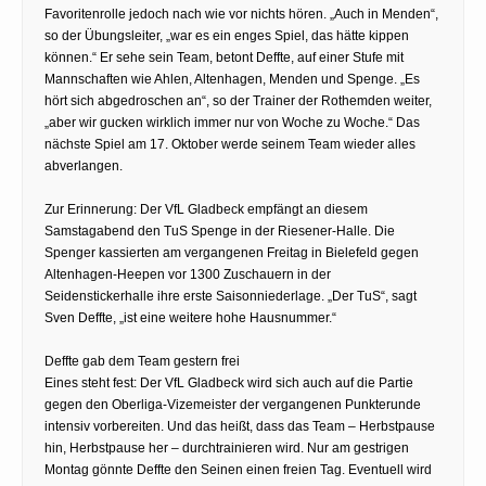
Favoritenrolle jedoch nach wie vor nichts hören. „Auch in Menden“,
so der Übungsleiter, „war es ein enges Spiel, das hätte kippen
können.“ Er sehe sein Team, betont Deffte, auf einer Stufe mit
Mannschaften wie Ahlen, Altenhagen, Menden und Spenge. „Es
hört sich abgedroschen an“, so der Trainer der Rothemden weiter,
„aber wir gucken wirklich immer nur von Woche zu Woche.“ Das
nächste Spiel am 17. Oktober werde seinem Team wieder alles
abverlangen.
Zur Erinnerung: Der VfL Gladbeck empfängt an diesem
Samstagabend den TuS Spenge in der Riesener-Halle. Die
Spenger kassierten am vergangenen Freitag in Bielefeld gegen
Altenhagen-Heepen vor 1300 Zuschauern in der
Seidenstickerhalle ihre erste Saisonniederlage. „Der TuS“, sagt
Sven Deffte, „ist eine weitere hohe Hausnummer.“
Deffte gab dem Team gestern frei
Eines steht fest: Der VfL Gladbeck wird sich auch auf die Partie
gegen den Oberliga-Vizemeister der vergangenen Punkterunde
intensiv vorbereiten. Und das heißt, dass das Team – Herbstpause
hin, Herbstpause her – durchtrainieren wird. Nur am gestrigen
Montag gönnte Deffte den Seinen einen freien Tag. Eventuell wird