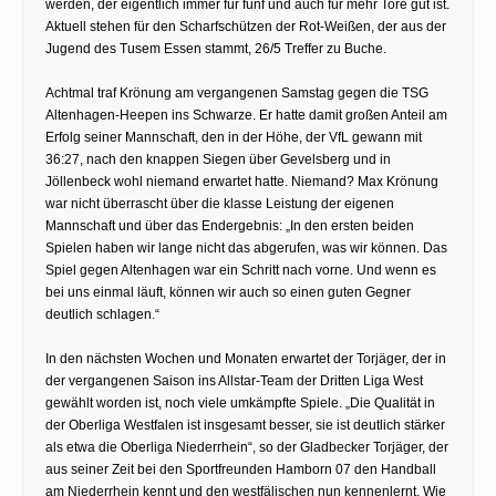
werden, der eigentlich immer für fünf und auch für mehr Tore gut ist.
Aktuell stehen für den Scharfschützen der Rot-Weißen, der aus der
Jugend des Tusem Essen stammt, 26/5 Treffer zu Buche.
Achtmal traf Krönung am vergangenen Samstag gegen die TSG
Altenhagen-Heepen ins Schwarze. Er hatte damit großen Anteil am
Erfolg seiner Mannschaft, den in der Höhe, der VfL gewann mit
36:27, nach den knappen Siegen über Gevelsberg und in
Jöllenbeck wohl niemand erwartet hatte. Niemand? Max Krönung
war nicht überrascht über die klasse Leistung der eigenen
Mannschaft und über das Endergebnis: „In den ersten beiden
Spielen haben wir lange nicht das abgerufen, was wir können. Das
Spiel gegen Altenhagen war ein Schritt nach vorne. Und wenn es
bei uns einmal läuft, können wir auch so einen guten Gegner
deutlich schlagen.“
In den nächsten Wochen und Monaten erwartet der Torjäger, der in
der vergangenen Saison ins Allstar-Team der Dritten Liga West
gewählt worden ist, noch viele umkämpfte Spiele. „Die Qualität in
der Oberliga Westfalen ist insgesamt besser, sie ist deutlich stärker
als etwa die Oberliga Niederrhein“, so der Gladbecker Torjäger, der
aus seiner Zeit bei den Sportfreunden Hamborn 07 den Handball
am Niederrhein kennt und den westfälischen nun kennenlernt. Wie