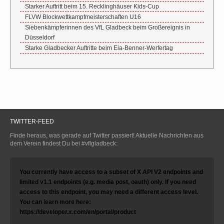
Starker Auftritt beim 15. Recklinghäuser Kids-Cup
FLVW Blockwettkampfmeisterschaften U16
Siebenkämpferinnen des VfL Gladbeck beim Großereignis in
Düsseldorf
Starke Gladbecker Auftritte beim Eia-Benner-Werfertag
TWITTER-FEED
Finde heraus, was gerade auf Twitter passiert! Aktuelle Nachrichten aus
dem Verein findest Du bei #vflgladbeck:
You currently have access to a subset of X API V2 endpoints and
limited v1.1 endpoints (e.g. media post, oauth) only. If you need
access to this endpoint, you may need a different access level.
You can learn more here:
https://developer.x.com/en/portal/product