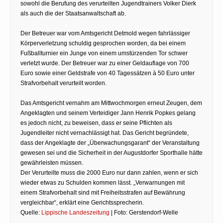
sowohl die Berufung des verurteilten Jugendtrainers Volker Dierk
als auch die der Staatsanwaltschaft ab.
Der Betreuer war vom Amtsgericht Detmold wegen fahrlässiger
Körperverletzung schuldig gesprochen worden, da bei einem
Fußballturnier ein Junge von einem umstürzenden Tor schwer
verletzt wurde. Der Betreuer war zu einer Geldauflage von 700
Euro sowie einer Geldstrafe von 40 Tagessätzen à 50 Euro unter
Strafvorbehalt verurteilt worden.
Das Amtsgericht vernahm am Mittwochmorgen erneut Zeugen, dem
Angeklagten und seinem Verteidiger Jann Henrik Popkes gelang
es jedoch nicht, zu beweisen, dass er seine Pflichten als
Jugendleiter nicht vernachlässigt hat. Das Gericht begründete,
dass der Angeklagte der „Überwachungsgarant“ der Veranstaltung
gewesen sei und die Sicherheit in der Augustdorfer Sporthalle hätte
gewährleisten müssen.
Der Verurteilte muss die 2000 Euro nur dann zahlen, wenn er sich
wieder etwas zu Schulden kommen lässt. „Verwarnungen mit
einem Strafvorbehalt sind mit Freiheitsstrafen auf Bewährung
vergleichbar“, erklärt eine Gerichtssprecherin.
Quelle:
Lippische Landeszeitung
| Foto: Gerstendorf-Welle