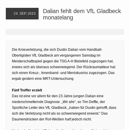
Dalian fehlt dem VfL Gladbeck
24. SEP. 2015
monatelang
Die Knieverletzung, die sich Dustin Dalian vom Handball-
Oberligisten VfL Gladbeck am vergangenen Samstag im
Meisterschaftsspiel gegen die TSG A-H Bielefeld zugezogen hat,
erwies sich als überaus schwerwiegend. Der Rückraumakteur hat
sich einen Kreuz-, Innenband- und Meniskusriss zugezogen. Das
ergab gestern eine MRT-Untersuchung.
Fünf Treffer erzielt
Das ist eine vor allem für den 23 Jahre jungen Dalian eine
niederschmetternde Diagnose. „Wir alle“, so Tim Deffte, der
Sportliche Leiter des VfL Gladbeck, „haben für Dustin gehofft, dass
sich die Verletzung nicht als so schwerwiegend erweist.“ Das
Daumendrücken der Rot-Weißen half jedoch nicht.