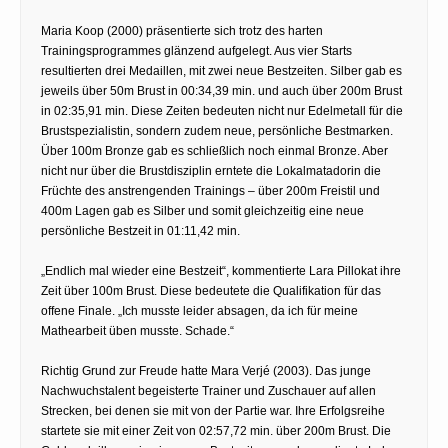
Maria Koop (2000) präsentierte sich trotz des harten
Trainingsprogrammes glänzend aufgelegt. Aus vier Starts
resultierten drei Medaillen, mit zwei neue Bestzeiten. Silber gab es
jeweils über 50m Brust in 00:34,39 min. und auch über 200m Brust
in 02:35,91 min. Diese Zeiten bedeuten nicht nur Edelmetall für die
Brustspezialistin, sondern zudem neue, persönliche Bestmarken.
Über 100m Bronze gab es schließlich noch einmal Bronze. Aber
nicht nur über die Brustdisziplin erntete die Lokalmatadorin die
Früchte des anstrengenden Trainings – über 200m Freistil und
400m Lagen gab es Silber und somit gleichzeitig eine neue
persönliche Bestzeit in 01:11,42 min.
„Endlich mal wieder eine Bestzeit“, kommentierte Lara Pillokat ihre
Zeit über 100m Brust. Diese bedeutete die Qualifikation für das
offene Finale. „Ich musste leider absagen, da ich für meine
Mathearbeit üben musste. Schade.“
Richtig Grund zur Freude hatte Mara Verjé (2003). Das junge
Nachwuchstalent begeisterte Trainer und Zuschauer auf allen
Strecken, bei denen sie mit von der Partie war. Ihre Erfolgsreihe
startete sie mit einer Zeit von 02:57,72 min. über 200m Brust. Die