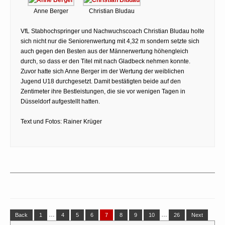
Anne Berger
Christian Bludau
VfL Stabhochspringer und Nachwuchscoach Christian Bludau holte
sich nicht nur die Seniorenwertung mit 4,32 m sondern setzte sich
auch gegen den Besten aus der Männerwertung höhengleich
durch, so dass er den Titel mit nach Gladbeck nehmen konnte.
Zuvor hatte sich Anne Berger im der Wertung der weiblichen
Jugend U18 durchgesetzt. Damit bestätigten beide auf den
Zentimeter ihre Bestleistungen, die sie vor wenigen Tagen in
Düsseldorf aufgestellt hatten.
Text und Fotos: Rainer Krüger
…
…
Back
1
4
5
6
7
8
9
10
26
Next