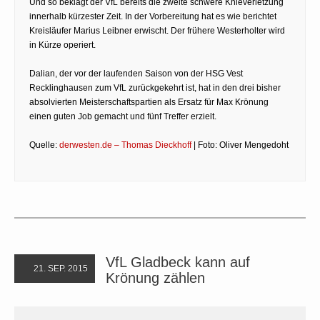
Und so beklagt der VfL bereits die zweite schwere Knieverletzung
innerhalb kürzester Zeit. In der Vorbereitung hat es wie berichtet
Kreisläufer Marius Leibner erwischt. Der frühere Westerholter wird
in Kürze operiert.
Dalian, der vor der laufenden Saison von der HSG Vest
Recklinghausen zum VfL zurückgekehrt ist, hat in den drei bisher
absolvierten Meisterschaftspartien als Ersatz für Max Krönung
einen guten Job gemacht und fünf Treffer erzielt.
Quelle:
derwesten.de – Thomas Dieckhoff
| Foto: Oliver Mengedoht
VfL Gladbeck kann auf
21. SEP. 2015
Krönung zählen