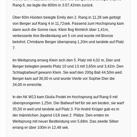
Rang 6, sie legte die 800m in 3:07,42min zurück.
Über 60m Hürden belegte Emily den 2. Rang in 11,28 sek gefolgt
von Berger auf Rang 4 in 11,72sek. Passend zum Hochsprung kam
dann auch die Sonne raus. Klein flog förmlich über 1,41m,
verbesserte ihre Bestleistung um 5 cm und wurde mit Bronze
belohnt. Christiane Berger übersprang 1,20m und landete auf Platz
7.
Im Weitsprung errang Klein sich den 5. Platz mit 4,02 m, Dier und
Berger belegten jeweils Platz 10 und 13 mit 3,65m und 3,42m. Den
Schlagballwurf gewann Klein. Sie warf den 200g Ball 44,50m weit.
Berger kam auf 36,00 m und wurde Vierte vor Sophie Dier die
34,00 m erreichte.
In der AK W13 kam Giulia Postel im Hochsprung auf Rang 6 mit
übersprungenen 1,25m. Der Ballwurf lief für sie am besten, sie warf
35,50 m weit und landete auf Platz 3. Für André Krüger gab es in
der männlichen Jugend U18 zwei 2. Plätze. Den ersten im
Weitsprung mit neuer Bestleistung von 5,68m. Das zweite Silber
errang er über 100m in 12,48 sek.