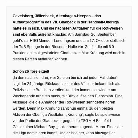
Gevelsberg, Jöllenbeck, Altenhagen-Heepen – das
Auftaktprogramm des VfL Gladbeck in der Handball-Oberliga
hatte es in sich. Und die nächsten Aufgaben für die Rot-Weißen
sind ebenfalls äußerst knackig:
Am Samstag, 26. September,
geht’s zur HSG Menden-Lendringsen und am 17. Oktober stellt sich
der TuS Spenge in der Riesener-Halle vor. Gut für die mit 6:0-
Punkten optimal gestarteten Gladbecker: Max Krönung wird auch in
diesen Partien auflaufen können.
Schon 26 Tore erzielt
„In den nächsten drei, vier Spielen bin ich auf jeden Fall dabei“,
sagt der 24-jährige Rückraumakteur des VfL, der bekanntlich als
Polizist seine Brötchen verdient und der immer mal wieder am
Wochenende arbeiten muss, mit Blick auf seinen Dienstplan. Eine
Aussage, die die Anhänger der Rot-Weißen sehr gerne hören
werden. Denn Max Krönung zählt nun einmal zu den besten
Aktiven der Oberliga Westfalen. „Krönung“, sagte beispielsweise
vor der Partie der Gladbecker gegen die TSG A-H Bielefeld
Gästetrainer Michael Boy, „ist der herausragende Mann. Einer, der
die Liga dominieren kann“. Und er ist einer, kann hinzugefügt