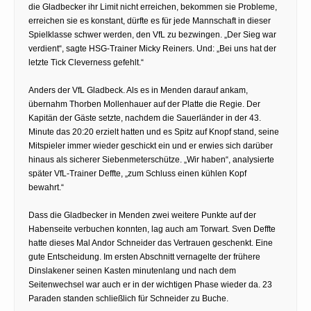
die Gladbecker ihr Limit nicht erreichen, bekommen sie Probleme,
erreichen sie es konstant, dürfte es für jede Mannschaft in dieser
Spielklasse schwer werden, den VfL zu bezwingen. „Der Sieg war
verdient“, sagte HSG-Trainer Micky Reiners. Und: „Bei uns hat der
letzte Tick Cleverness gefehlt.“
Anders der VfL Gladbeck. Als es in Menden darauf ankam,
übernahm Thorben Mollenhauer auf der Platte die Regie. Der
Kapitän der Gäste setzte, nachdem die Sauerländer in der 43.
Minute das 20:20 erzielt hatten und es Spitz auf Knopf stand, seine
Mitspieler immer wieder geschickt ein und er erwies sich darüber
hinaus als sicherer Siebenmeterschütze. „Wir haben“, analysierte
später VfL-Trainer Deffte, „zum Schluss einen kühlen Kopf
bewahrt.“
Dass die Gladbecker in Menden zwei weitere Punkte auf der
Habenseite verbuchen konnten, lag auch am Torwart. Sven Deffte
hatte dieses Mal Andor Schneider das Vertrauen geschenkt. Eine
gute Entscheidung. Im ersten Abschnitt vernagelte der frühere
Dinslakener seinen Kasten minutenlang und nach dem
Seitenwechsel war auch er in der wichtigen Phase wieder da. 23
Paraden standen schließlich für Schneider zu Buche.