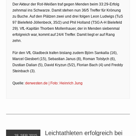
Der Akteur der Rot-Weißen traf gegen Menden beim 33:29-Erfolg
zehnmal ins Schwarze. Damit stehen nun 36/5 Treffer für Krönung
zu Buche. Auf den Plätzen zwei und drei folgen Leon Ludwigs (TuS
97 Bielefeld-Jöllenbeck, 35/2) und Phil Holland (TSG A-H Bielefeld
29). VfL-Kapitän Thorben Mollenhauer, der in Menden siebenmal
erfolgreich war, kommt auf 24/4 Treffer. Damit liegt er auf Rang
zehn.
Für den VfL Gladbeck trafen bislang zudem Björn Sankalla (16),
Marcel Giesbert (15), Sebastian Janus (8), Roman Tolstych (6),
Dustian Dalian (5), David Kryzun (5/2), Florian Bach (4) und Freddy
Steinbach (3).
Quelle:
derwesten.de | Foto: Heinrich Jung
Leichtathleten erfolgreich bei
28. SEP. 2015