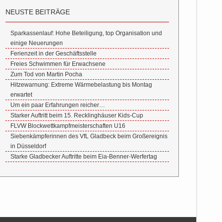
NEUSTE BEITRÄGE
Sparkassenlauf: Hohe Beteiligung, top Organisation und
einige Neuerungen
Ferienzeit in der Geschäftsstelle
Freies Schwimmen für Erwachsene
Zum Tod von Martin Pocha
Hitzewarnung: Extreme Wärmebelastung bis Montag
erwartet
Um ein paar Erfahrungen reicher…
Starker Auftritt beim 15. Recklinghäuser Kids-Cup
FLVW Blockwettkampfmeisterschaften U16
Siebenkämpferinnen des VfL Gladbeck beim Großereignis
in Düsseldorf
Starke Gladbecker Auftritte beim Eia-Benner-Werfertag