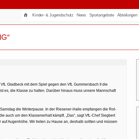
Kinder- & Jugendschutz
News
Sportangebote
Abteilungen
NG“
es VfL Gladbeck mit dem Spiel gegen den VfL Gummersbach II die
ist es, die Klasse zu halten. Darüber hinaus muss unsere Mannschaft
 Samstag die Winterpause. In der Riesener-Halle empfangen die Rot-
ie auch um den Klassenerhalt kämpft. „Das“, sagt VfL-Chef Siegbert
r auf Augenhöhe. Wir treten zu Hause an, deshalb sollten und müssen