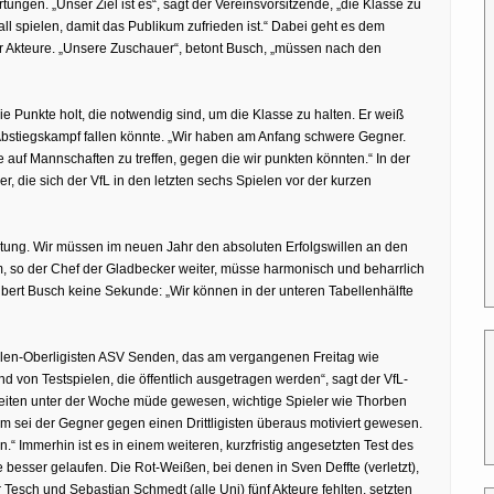
ngen. „Unser Ziel ist es“, sagt der Vereinsvorsitzende, „die Klasse zu
 spielen, damit das Publikum zufrieden ist.“ Dabei geht es dem
er Akteure. „Unsere Zuschauer“, betont Busch, „müssen nach den
ie Punkte holt, die notwendig sind, um die Klasse zu halten. Er weiß
 Abstiegskampf fallen könnte. „Wir haben am Anfang schwere Gegner.
e auf Mannschaften zu treffen, gegen die wir punkten könnten.“ In der
r, die sich der VfL in den letzten sechs Spielen vor der kurzen
eutung. Wir müssen im neuen Jahr den absoluten Erfolgswillen an den
, so der Chef der Gladbecker weiter, müsse harmonisch und beharrlich
gbert Busch keine Sekunde: „Wir können in der unteren Tabellenhälfte
alen-Oberligisten ASV Senden, das am vergangenen Freitag wie
und von Testspielen, die öffentlich ausgetragen werden“, sagt der VfL-
heiten unter der Woche müde gewesen, wichtige Spieler wie Thorben
 sei der Gegner gegen einen Drittligisten überaus motiviert gewesen.
n.“ Immerhin ist es in einem weiteren, kurzfristig angesetzten Test des
esser gelaufen. Die Rot-Weißen, bei denen in Sven Deffte (verletzt),
 Tesch und Sebastian Schmedt (alle Uni) fünf Akteure fehlten, setzten