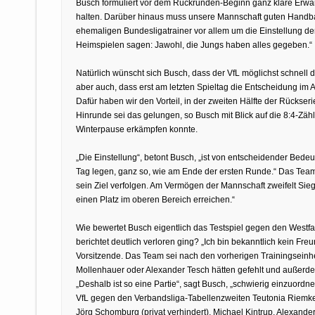
Busch formuliert vor dem Rückrunden-Beginn ganz klare Erwartu
halten. Darüber hinaus muss unsere Mannschaft guten Handball
ehemaligen Bundesligatrainer vor allem um die Einstellung d
Heimspielen sagen: Jawohl, die Jungs haben alles gegeben.“
Natürlich wünscht sich Busch, dass der VfL möglichst schnell d
aber auch, dass erst am letzten Spieltag die Entscheidung im
Dafür haben wir den Vorteil, in der zweiten Hälfte der Rückseri
Hinrunde sei das gelungen, so Busch mit Blick auf die 8:4-Zähle
Winterpause erkämpfen konnte.
„Die Einstellung“, betont Busch, „ist von entscheidender Bed
Tag legen, ganz so, wie am Ende der ersten Runde.“ Das Team
sein Ziel verfolgen. Am Vermögen der Mannschaft zweifelt Sie
einen Platz im oberen Bereich erreichen.“
Wie bewertet Busch eigentlich das Testspiel gegen den Westf
berichtet deutlich verloren ging? „Ich bin bekanntlich kein Fre
Vorsitzende. Das Team sei nach den vorherigen Trainingsein
Mollenhauer oder Alexander Tesch hätten gefehlt und außerdem
„Deshalb ist so eine Partie“, sagt Busch, „schwierig einzuordne
VfL gegen den Verbandsliga-Tabellenzweiten Teutonia Riemke b
Jörg Schomburg (privat verhindert), Michael Kintrup, Alexander