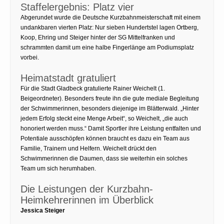
Staffelergebnis: Platz vier
Abgerundet wurde die Deutsche Kurzbahnmeisterschaft mit einem
undankbaren vierten Platz: Nur sieben Hundertstel lagen Ortberg,
Koop, Ehring und Steiger hinter der SG Mittelfranken und
schrammten damit um eine halbe Fingerlänge am Podiumsplatz
vorbei.
Heimatstadt gratuliert
Für die Stadt Gladbeck gratulierte Rainer Weichelt (1.
Beigeordneter). Besonders freute ihn die gute mediale Begleitung
der Schwimmerinnen, besonders diejenige im Blätterwald. „Hinter
jedem Erfolg steckt eine Menge Arbeit“, so Weichelt, „die auch
honoriert werden muss.“ Damit Sportler ihre Leistung entfalten und
Potentiale ausschöpfen können braucht es dazu ein Team aus
Familie, Trainern und Helfern. Weichelt drückt den
Schwimmerinnen die Daumen, dass sie weiterhin ein solches
Team um sich herumhaben.
Die Leistungen der Kurzbahn-
Heimkehrerinnen im Überblick
Jessica Steiger