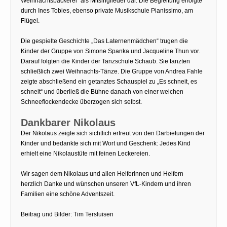
Weihnachtsbäckerei“ als Mitsinglieder dar. Die Begleitung erfolgte
durch Ines Tobies, ebenso private Musikschule Pianissimo, am
Flügel.
Die gespielte Geschichte „Das Laternenmädchen“ trugen die
Kinder der Gruppe von Simone Spanka und Jacqueline Thun vor.
Darauf folgten die Kinder der Tanzschule Schaub. Sie tanzten
schließlich zwei Weihnachts-Tänze. Die Gruppe von Andrea Fahle
zeigte abschließend ein getanztes Schauspiel zu „Es schneit, es
schneit“ und überließ die Bühne danach von einer weichen
Schneeflockendecke überzogen sich selbst.
Dankbarer Nikolaus
Der Nikolaus zeigte sich sichtlich erfreut von den Darbietungen der
Kinder und bedankte sich mit Wort und Geschenk: Jedes Kind
erhielt eine Nikolaustüte mit feinen Leckereien.
Wir sagen dem Nikolaus und allen Helferinnen und Helfern
herzlich Danke und wünschen unseren VfL-Kindern und ihren
Familien eine schöne Adventszeit.
Beitrag und Bilder: Tim Tersluisen