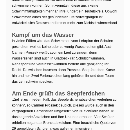
schwimmen können. Somit vermitteln diese auch keine
Schwimmfähigkeiten mehr an ihre Kinder: ein Teufelskreis. Obwohl
Schwimmen eines der gesündesten Freizeitvergnügen ist,
entwickelt sich Deutschland immer mehr zum Nichtschwimmerland.
Kampf um das Wasser
In vielen Fällen wird das Schwimmen vom Lehrplan der Schulen
gestrichen, weil es keine oder zu wenig Wasserzeiten gibt. Auch
Carmen Prossek weiß davon ein Lied zu singen, denn
Wasserzeiten sind auch in Gladbeck rar. Schulschwimmen,
Rehasport und Vereinsschwimmen fordern alle ganzjährig ihr
Recht. Dazwischen huschen dann Prosseks Seepferdchen-Kurse
hin und her. Zwei Ferienwochen lang gehören ihr und dem Team
das Lehrschwimmbecken.
Am Ende grüßt das Seepferdchen
„Ziel ist es in jedem Fall, das Seepferdchenabzeichen verleihen zu
können“, so Carmen Prossek deutlich. Dieses wurde auch in den
vergangenen Herbstferien umgesetzt. Von 20 Schülern haben 18
das begehrte Abzeichen und ihre Urkunde erhalten. Vier Schüler
erhielten sogar das Bronzeabzeichen. Eine beachtliche Quote von
29 gemeldeten Schülern, was auf einen intensiven