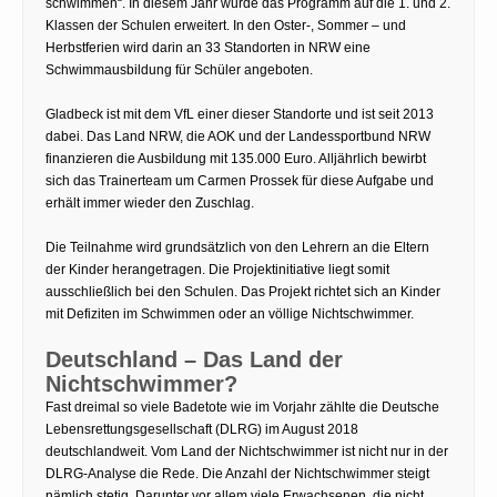
schwimmen“. In diesem Jahr wurde das Programm auf die 1. und 2.
Klassen der Schulen erweitert. In den Oster-, Sommer – und
Herbstferien wird darin an 33 Standorten in NRW eine
Schwimmausbildung für Schüler angeboten.
Gladbeck ist mit dem VfL einer dieser Standorte und ist seit 2013
dabei. Das Land NRW, die AOK und der Landessportbund NRW
finanzieren die Ausbildung mit 135.000 Euro. Alljährlich bewirbt
sich das Trainerteam um Carmen Prossek für diese Aufgabe und
erhält immer wieder den Zuschlag.
Die Teilnahme wird grundsätzlich von den Lehrern an die Eltern
der Kinder herangetragen. Die Projektinitiative liegt somit
ausschließlich bei den Schulen. Das Projekt richtet sich an Kinder
mit Defiziten im Schwimmen oder an völlige Nichtschwimmer.
Deutschland – Das Land der
Nichtschwimmer?
Fast dreimal so viele Badetote wie im Vorjahr zählte die Deutsche
Lebensrettungsgesellschaft (DLRG) im August 2018
deutschlandweit. Vom Land der Nichtschwimmer ist nicht nur in der
DLRG-Analyse die Rede. Die Anzahl der Nichtschwimmer steigt
nämlich stetig. Darunter vor allem viele Erwachsenen, die nicht