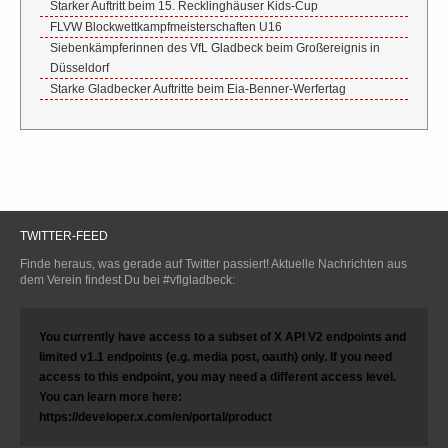
Starker Auftritt beim 15. Recklinghäuser Kids-Cup
FLVW Blockwettkampfmeisterschaften U16
Siebenkämpferinnen des VfL Gladbeck beim Großereignis in
Düsseldorf
Starke Gladbecker Auftritte beim Eia-Benner-Werfertag
TWITTER-FEED
Finde heraus, was gerade auf Twitter passiert! Aktuelle Nachrichten aus
dem Verein findest Du bei #vflgladbeck:
You currently have access to a subset of X API V2 endpoints and
limited v1.1 endpoints (e.g. media post, oauth) only. If you need
access to this endpoint, you may need a different access level.
You can learn more here:
https://developer.x.com/en/portal/product