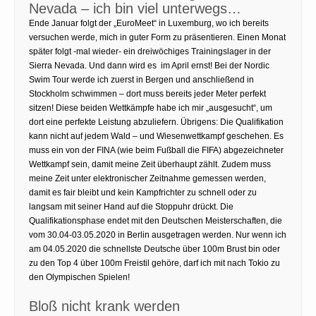
Nevada – ich bin viel unterwegs…
Ende Januar folgt der „EuroMeet“ in Luxemburg, wo ich bereits
versuchen werde, mich in guter Form zu präsentieren. Einen Monat
später folgt -mal wieder- ein dreiwöchiges Trainingslager in der
Sierra Nevada. Und dann wird es im April ernst! Bei der Nordic
Swim Tour werde ich zuerst in Bergen und anschließend in
Stockholm schwimmen – dort muss bereits jeder Meter perfekt
sitzen! Diese beiden Wettkämpfe habe ich mir „ausgesucht“, um
dort eine perfekte Leistung abzuliefern. Übrigens: Die Qualifikation
kann nicht auf jedem Wald – und Wiesenwettkampf geschehen. Es
muss ein von der FINA (wie beim Fußball die FIFA) abgezeichneter
Wettkampf sein, damit meine Zeit überhaupt zählt. Zudem muss
meine Zeit unter elektronischer Zeitnahme gemessen werden,
damit es fair bleibt und kein Kampfrichter zu schnell oder zu
langsam mit seiner Hand auf die Stoppuhr drückt. Die
Qualifikationsphase endet mit den Deutschen Meisterschaften, die
vom 30.04-03.05.2020 in Berlin ausgetragen werden. Nur wenn ich
am 04.05.2020 die schnellste Deutsche über 100m Brust bin oder
zu den Top 4 über 100m Freistil gehöre, darf ich mit nach Tokio zu
den Olympischen Spielen!
Bloß nicht krank werden