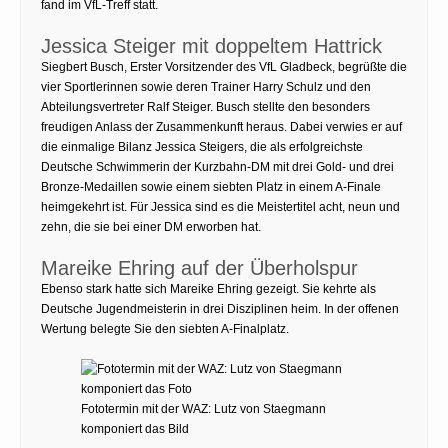
fand im VfL-Treff statt.
Jessica Steiger mit doppeltem Hattrick
Siegbert Busch, Erster Vorsitzender des VfL Gladbeck, begrüßte die
vier Sportlerinnen sowie deren Trainer Harry Schulz und den
Abteilungsvertreter Ralf Steiger. Busch stellte den besonders
freudigen Anlass der Zusammenkunft heraus. Dabei verwies er auf
die einmalige Bilanz Jessica Steigers, die als erfolgreichste
Deutsche Schwimmerin der Kurzbahn-DM mit drei Gold- und drei
Bronze-Medaillen sowie einem siebten Platz in einem A-Finale
heimgekehrt ist. Für Jessica sind es die Meistertitel acht, neun und
zehn, die sie bei einer DM erworben hat.
Mareike Ehring auf der Überholspur
Ebenso stark hatte sich Mareike Ehring gezeigt. Sie kehrte als
Deutsche Jugendmeisterin in drei Disziplinen heim. In der offenen
Wertung belegte Sie den siebten A-Finalplatz.
Fototermin mit der WAZ: Lutz von Staegmann
komponiert das Bild