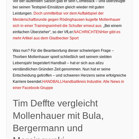
Vor der laufenden Saison gab er sein Comeback – und überzeugte
bei seinen Testspiel-Einsätzen gleich wieder mit guten
Leistungen.
Doch unmittelbar vor dem Auftaktspiel der
Meisterschaftsrunde gegen Rödinghausen kugelte Mollenhauer
sich in einer Trainingseinheit die Schulter erneut aus.
„Bei einem
einfachen Überzieher“, so der VfLer.
NACHRICHTENHier gibt es
mehr Artikel aus dem Gladbecker Sport
Was nun? Für die Beantwortung dieser schwierigen Frage –
Thorben Mollenhauer spielt schließlich seit seinem siebten
Lebensjahr begeistert Handball – hat er sich aus allzu
verständlichen Gründen Zeit genommen. Nun hat er seine
Entscheidung getroffen – und schweren Herzens seine erfolgreiche
Karriere beendet.
HANDBALLHandballkreis Industrie: Alle News in
einer Facebook-Gruppe
Tim Deffte vergleicht
Mollenhauer mit Bula,
Bergermann und