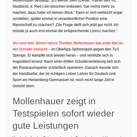
Mollenhauer bestätigt: „Ich werde Sven (Deffte, Trainer des VfL
Gladbeck, d. Red.) ein bisschen entlasten. Gar nichts mehr zu
machen, dazu habe ich keinen Bock.“ Kann er sich vielleicht sogar
vorstellen, später einmal in verantwortlicher Position eine
Mannschaft zu coachen? „Die Frage stellt sich jetzt gar nicht. Ich
müsste ja auch erst einmal die entsprechende Lizenz machen.“
Vor rund drei Jahren hat es Thorben Mollenhauer das erste Mal an
der Schulter erwischt
– im Oberliga-Spitzenspiel gegen den TuS
Spenge. Er kämpfte sich wieder heran – und verletzte sich in
Augustdorf erneut. Nach einer dritten Schulterverletzung ließ sich
der Rückraumspieler schließlich operieren. Danach musste sich
der Handballer, der im richtigen Leben Lehrer für Deutsch und
Sport am Heisenberg-Gymnasium ist, noch recht lange Zeit in
Geduld üben.
Mollenhauer zeigt in
Testspielen sofort wieder
gute Leistungen