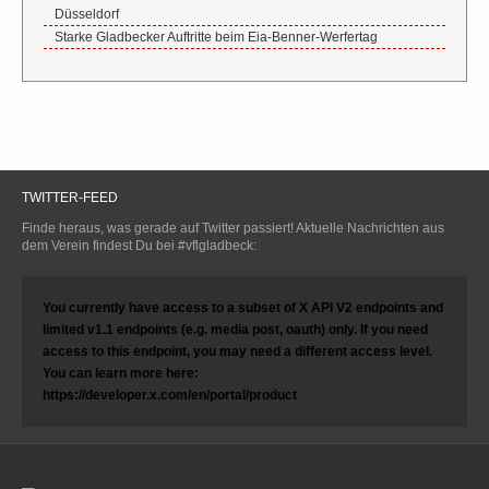
Düsseldorf
Starke Gladbecker Auftritte beim Eia-Benner-Werfertag
TWITTER-FEED
Finde heraus, was gerade auf Twitter passiert! Aktuelle Nachrichten aus
dem Verein findest Du bei #vflgladbeck:
You currently have access to a subset of X API V2 endpoints and
limited v1.1 endpoints (e.g. media post, oauth) only. If you need
access to this endpoint, you may need a different access level.
You can learn more here:
https://developer.x.com/en/portal/product