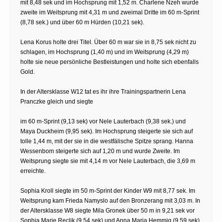
mit 8,48 sek und im Hochsprung mit 1,52 m. Charlene Nzeh wurde
zweite im Weitsprung mit 4,31 m und zweimal Dritte im 60 m-Sprint
(8,78 sek.) und über 60 m Hürden (10,21 sek).
Lena Korus holte drei Titel. Über 60 m war sie in 8,75 sek nicht zu
schlagen, im Hochsprung (1,40 m) und im Weitsprung (4,29 m)
holte sie neue persönliche Bestleistungen und holte sich ebenfalls
Gold.
In der Altersklasse W12 tat es ihr ihre Trainingspartnerin Lena
Pranczke gleich und siegte
im 60 m-Sprint (9,13 sek) vor Nele Lauterbach (9,38 sek.) und
Maya Duckheim (9,95 sek). Im Hochsprung steigerte sie sich auf
tolle 1,44 m, mit der sie in die westfälische Spitze sprang. Hanna
Wessenbom steigerte sich auf 1,20 m und wurde Zweite. Im
Weitsprung siegte sie mit 4,14 m vor Nele Lauterbach, die 3,69 m
erreichte.
Sophia Kroll siegte im 50 m-Sprint der Kinder W9 mit 8,77 sek. Im
Weitsprung kam Frieda Namyslo auf den Bronzerang mit 3,03 m. In
der Altersklasse W8 siegte Mila Gronek über 50 m in 9,21 sek vor
Sophia Marie Reclik (9,54 sek) und Anna Maria Hemmig (9,59 sek).