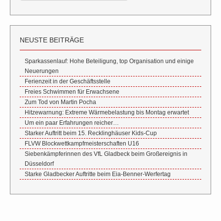
NEUSTE BEITRÄGE
Sparkassenlauf: Hohe Beteiligung, top Organisation und einige
Neuerungen
Ferienzeit in der Geschäftsstelle
Freies Schwimmen für Erwachsene
Zum Tod von Martin Pocha
Hitzewarnung: Extreme Wärmebelastung bis Montag erwartet
Um ein paar Erfahrungen reicher…
Starker Auftritt beim 15. Recklinghäuser Kids-Cup
FLVW Blockwettkampfmeisterschaften U16
Siebenkämpferinnen des VfL Gladbeck beim Großereignis in
Düsseldorf
Starke Gladbecker Auftritte beim Eia-Benner-Werfertag