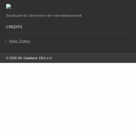
Bundesamt für Sicherheit in der Informationstechnik
CREDITS
Magic Toolbox
© 2026 VfL Gladbeck 1921 e.V.