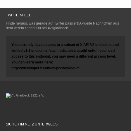
TWITTER-FEED
Finde heraus, was gerade auf Twitter passiert! Aktuelle Nachrichten aus
dem Verein findest Du bei #vflgladbeck:
You currently have access to a subset of X API V2 endpoints and
limited v1.1 endpoints (e.g. media post, oauth) only. If you need
access to this endpoint, you may need a different access level.
You can learn more here:
https://developer.x.com/en/portal/product
SICHER IM NETZ UNTERWEGS