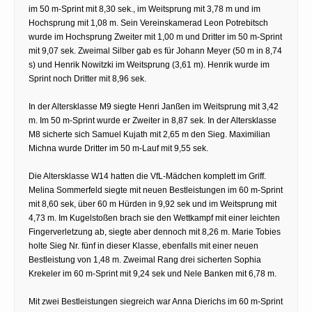
im 50 m-Sprint mit 8,30 sek., im Weitsprung mit 3,78 m und im
Hochsprung mit 1,08 m. Sein Vereinskamerad Leon Potrebitsch
wurde im Hochsprung Zweiter mit 1,00 m und Dritter im 50 m-Sprint
mit 9,07 sek. Zweimal Silber gab es für Johann Meyer (50 m in 8,74
s) und Henrik Nowitzki im Weitsprung (3,61 m). Henrik wurde im
Sprint noch Dritter mit 8,96 sek.
In der Altersklasse M9 siegte Henri Janßen im Weitsprung mit 3,42
m. Im 50 m-Sprint wurde er Zweiter in 8,87 sek. In der Altersklasse
M8 sicherte sich Samuel Kujath mit 2,65 m den Sieg. Maximilian
Michna wurde Dritter im 50 m-Lauf mit 9,55 sek.
Die Altersklasse W14 hatten die VfL-Mädchen komplett im Griff.
Melina Sommerfeld siegte mit neuen Bestleistungen im 60 m-Sprint
mit 8,60 sek, über 60 m Hürden in 9,92 sek und im Weitsprung mit
4,73 m. Im Kugelstoßen brach sie den Wettkampf mit einer leichten
Fingerverletzung ab, siegte aber dennoch mit 8,26 m. Marie Tobies
holte Sieg Nr. fünf in dieser Klasse, ebenfalls mit einer neuen
Bestleistung von 1,48 m. Zweimal Rang drei sicherten Sophia
Krekeler im 60 m-Sprint mit 9,24 sek und Nele Banken mit 6,78 m.
Mit zwei Bestleistungen siegreich war Anna Dierichs im 60 m-Sprint