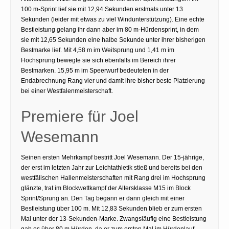
100 m-Sprint lief sie mit 12,94 Sekunden erstmals unter 13
Sekunden (leider mit etwas zu viel Windunterstützung). Eine echte
Bestleistung gelang ihr dann aber im 80 m-Hürdensprint, in dem
sie mit 12,65 Sekunden eine halbe Sekunde unter ihrer bisherigen
Bestmarke lief. Mit 4,58 m im Weitsprung und 1,41 m im
Hochsprung bewegte sie sich ebenfalls im Bereich ihrer
Bestmarken. 15,95 m im Speerwurf bedeuteten in der
Endabrechnung Rang vier und damit ihre bisher beste Platzierung
bei einer Westfalenmeisterschaft.
Premiere für Joel
Wesemann
Seinen ersten Mehrkampf bestritt Joel Wesemann. Der 15-jährige,
der erst im letzten Jahr zur Leichtathletik stieß und bereits bei den
westfälischen Hallenmeisterschaften mit Rang drei im Hochsprung
glänzte, trat im Blockwettkampf der Altersklasse M15 im Block
Sprint/Sprung an. Den Tag begann er dann gleich mit einer
Bestleistung über 100 m. Mit 12,83 Sekunden blieb er zum ersten
Mal unter der 13-Sekunden-Marke. Zwangsläufig eine Bestleistung
gab es über 80 m Hürden, da er zum ersten Mal im Hürdenlauf