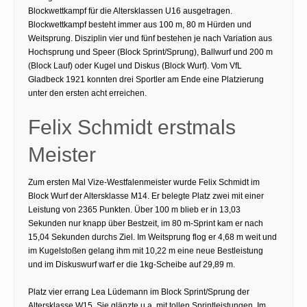
Blockwettkampf für die Altersklassen U16 ausgetragen.
Blockwettkampf besteht immer aus 100 m, 80 m Hürden und
Weitsprung. Disziplin vier und fünf bestehen je nach Variation aus
Hochsprung und Speer (Block Sprint/Sprung), Ballwurf und 200 m
(Block Lauf) oder Kugel und Diskus (Block Wurf). Vom VfL
Gladbeck 1921 konnten drei Sportler am Ende eine Platzierung
unter den ersten acht erreichen.
Felix Schmidt erstmals
Meister
Zum ersten Mal Vize-Westfalenmeister wurde Felix Schmidt im
Block Wurf der Altersklasse M14. Er belegte Platz zwei mit einer
Leistung von 2365 Punkten. Über 100 m blieb er in 13,03
Sekunden nur knapp über Bestzeit, im 80 m-Sprint kam er nach
15,04 Sekunden durchs Ziel. Im Weitsprung flog er 4,68 m weit und
im Kugelstoßen gelang ihm mit 10,22 m eine neue Bestleistung
und im Diskuswurf warf er die 1kg-Scheibe auf 29,89 m.
Platz vier errang Lea Lüdemann im Block Sprint/Sprung der
Altersklasse W15. Sie glänzte u.a. mit tollen Sprintleistungen. Im