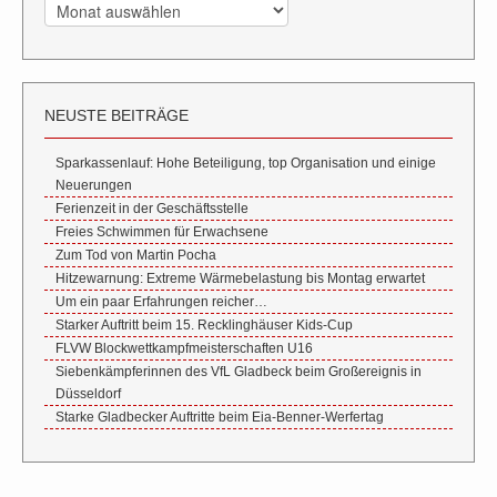
Archiv
NEUSTE BEITRÄGE
Sparkassenlauf: Hohe Beteiligung, top Organisation und einige
Neuerungen
Ferienzeit in der Geschäftsstelle
Freies Schwimmen für Erwachsene
Zum Tod von Martin Pocha
Hitzewarnung: Extreme Wärmebelastung bis Montag erwartet
Um ein paar Erfahrungen reicher…
Starker Auftritt beim 15. Recklinghäuser Kids-Cup
FLVW Blockwettkampfmeisterschaften U16
Siebenkämpferinnen des VfL Gladbeck beim Großereignis in
Düsseldorf
Starke Gladbecker Auftritte beim Eia-Benner-Werfertag