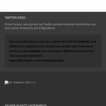
TWITTER-FEED
Finde heraus, was gerade auf Twitter passiert! Aktuelle Nachrichten aus
dem Verein findest Du bei #vflgladbeck:
You currently have access to a subset of X API V2 endpoints and
limited v1.1 endpoints (e.g. media post, oauth) only. If you need
access to this endpoint, you may need a different access level.
You can learn more here:
https://developer.x.com/en/portal/product
SICHER IM NETZ UNTERWEGS