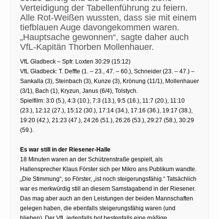
Verteidigung der Tabellenführung zu feiern.
Alle Rot-Weißen wussten, dass sie mit einem
tiefblauen Auge davongekommen waren.
„Hauptsache gewonnen“, sagte daher auch
VfL-Kapitän Thorben Mollenhauer.
VfL Gladbeck – Spfr. Loxten 30:29 (15:12)
VfL Gladbeck: T. Deffte (1. – 23., 47. – 60.), Schneider (23. – 47.) –
Sankalla (3), Steinbach (3), Kunze (3), Krönung (11/1), Mollenhauer
(3/1), Bach (1), Kryzun, Janus (6/4), Tolstych.
Spielfilm: 3:0 (5.), 4:3 (10.), 7:3 (13.), 9:5 (16.), 11:7 (20.), 11:10
(23.), 12:12 (27.), 15:12 (30.), 17:14 (34.), 17:16 (36.), 19:17 (38.),
19:20 (42.), 21:23 (47.), 24:26 (51.), 26:26 (53.), 29:27 (58.), 30:29
(59.).
Es war still in der Riesener-Halle
18 Minuten waren an der Schützenstraße gespielt, als
Hallensprecher Klaus Förster sich per Mikro ans Publikum wandte.
„Die Stimmung“, so Förster, „ist noch steigerungsfähig.“ Tatsächlich
war es merkwürdig still an diesem Samstagabend in der Riesener.
Das mag aber auch an den Leistungen der beiden Mannschaften
gelegen haben, die ebenfalls steigerungsfähig waren (und
blieben). Der VfL jedenfalls bot bestenfalls eine mäßige