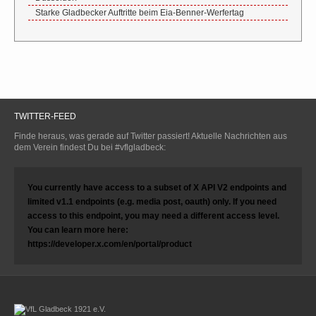
Starke Gladbecker Auftritte beim Eia-Benner-Werfertag
TWITTER-FEED
Finde heraus, was gerade auf Twitter passiert! Aktuelle Nachrichten aus
dem Verein findest Du bei #vflgladbeck:
You currently have access to a subset of X API V2 endpoints and
limited v1.1 endpoints (e.g. media post, oauth) only. If you need
access to this endpoint, you may need a different access level.
You can learn more here:
https://developer.x.com/en/portal/product