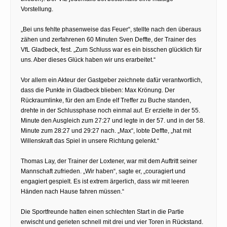
Vorstellung.
„Bei uns fehlte phasenweise das Feuer“, stellte nach den überaus
zähen und zerfahrenen 60 Minuten Sven Deffte, der Trainer des
VfL Gladbeck, fest. „Zum Schluss war es ein bisschen glücklich für
uns. Aber dieses Glück haben wir uns erarbeitet.“
Vor allem ein Akteur der Gastgeber zeichnete dafür verantwortlich,
dass die Punkte in Gladbeck blieben: Max Krönung. Der
Rückraumlinke, für den am Ende elf Treffer zu Buche standen,
drehte in der Schlussphase noch einmal auf. Er erzielte in der 55.
Minute den Ausgleich zum 27:27 und legte in der 57. und in der 58.
Minute zum 28:27 und 29:27 nach. „Max“, lobte Deffte, „hat mit
Willenskraft das Spiel in unsere Richtung gelenkt.“
Thomas Lay, der Trainer der Loxtener, war mit dem Auftritt seiner
Mannschaft zufrieden. „Wir haben“, sagte er, „couragiert und
engagiert gespielt. Es ist extrem ärgerlich, dass wir mit leeren
Händen nach Hause fahren müssen.“
Die Sportfreunde hatten einen schlechten Start in die Partie
erwischt und gerieten schnell mit drei und vier Toren in Rückstand.