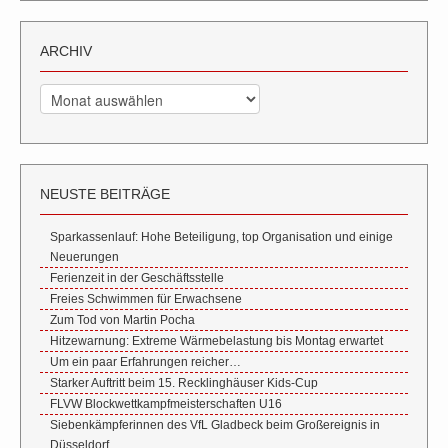
ARCHIV
Archiv
NEUSTE BEITRÄGE
Sparkassenlauf: Hohe Beteiligung, top Organisation und einige
Neuerungen
Ferienzeit in der Geschäftsstelle
Freies Schwimmen für Erwachsene
Zum Tod von Martin Pocha
Hitzewarnung: Extreme Wärmebelastung bis Montag erwartet
Um ein paar Erfahrungen reicher…
Starker Auftritt beim 15. Recklinghäuser Kids-Cup
FLVW Blockwettkampfmeisterschaften U16
Siebenkämpferinnen des VfL Gladbeck beim Großereignis in
Düsseldorf