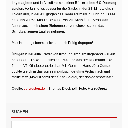
Lay reagierte und ließ statt mit statt einer 5:1- mit einer 6:0-Deckung
spielen. Fortan lief es besser für die Gäste. In der 24. Minute glich
Loxten aus, in der 42. gingen das Team erstmals in Führung. Diese
hatte bis zur 53. Minute Bestand. Als VfL-Kreisläufer Sebastian
Janus auch noch einen Siebenmeter verschoss, schien das
Schicksal seinen Lauf zu nehmen.
Max Krönung stemmte sich aber mit Erfolg dagegen!
Übrigens: Der elfte Treffer von Krönung am Samstagabend war ein
besonderer. Es war nämlich das 700. Tor, das der Rückraumlinke
für den VfL Gladbeck erzielt hat. VfL-Obmann Hans-Jörg Conrad
guckte gleich in das von ihm akribisch geführte Archiv nach und
stellte fest: „Max ist somit der fünfte Spieler, der das geschafft hat.“
Quelle:
derwesten.de
– Thomas Dieckhoff | Foto: Frank Oppitz
SUCHEN