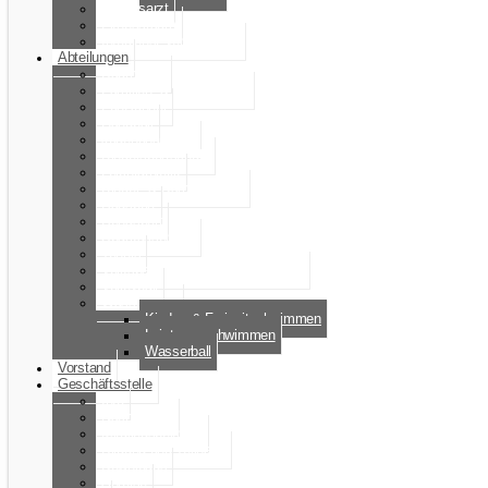
Vereinsarzt
Fitnessraum
Infodienst Vereinsnews
Abteilungen
Badminton
Familien- & Freizeitsport
FunRunner
Handball
Jugendhandball
Kindersportschule
Leichtathletik
Kinder- & Damenfußball
Radsport
Rehasport
Sparkassenlauf
Tennis
Volksbank Jugend-Schwimm-Cup
Volleyball
Wassersport
Kinder- & Freizeitschwimmen
Leistungsschwimmen
Wasserball
Vorstand
Geschäftsstelle
Info
Nachrichten
Mitgliedsbeiträge
Bildung und Teilhabe
Downloads
Anreise