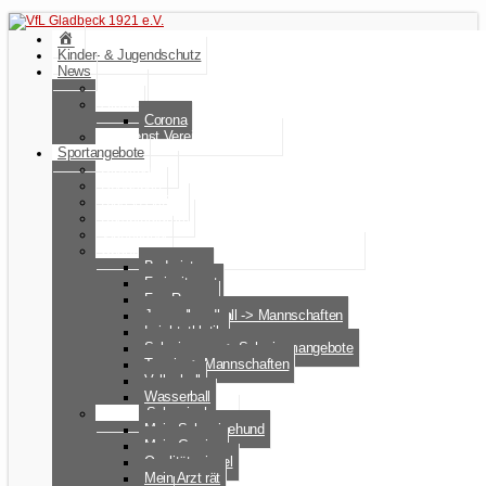
Kinder- & Jugendschutz
News
Aktuell
Archiv
Corona
Infodienst Vereinsnachrichten
Sportangebote
Breakdance
Rehasport
Kids in Action
Kursprogramm
Videokanal
Übungsstunden für Mitglieder nach Sportart
Badminton
Freizeitsport
Fun Runner
Jugendhandball -> Mannschaften
Leichtathletik
Schwimmen -> Schwimmangebote
Tennis -> Mannschaften
Volleyball
Wasserball
Innerer Schweinehund
Mein Schweinehund
Mein Gewinn
Qualitätssiegel
Mein Arzt rät