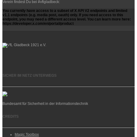
Verein findest Du bei #vflgladbeck:
You currently have access to a subset of X API V2 endpoints and limited
v1.1 endpoints (e.g. media post, oauth) only. If you need access to this
endpoint, you may need a different access level. You can learn more here:
https://developer.x.com/en/portal/product
SICHER IM NETZ UNTERWEGS
Bundesamt für Sicherheit in der Informationstechnik
CREDITS
Magic Toolbox