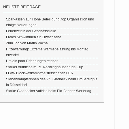
NEUSTE BEITRÄGE
Sparkassenlauf: Hohe Beteiligung, top Organisation und
einige Neuerungen
Ferienzeit in der Geschäftsstelle
Freies Schwimmen für Erwachsene
Zum Tod von Martin Pocha
Hitzewarnung: Extreme Wärmebelastung bis Montag
erwartet
Um ein paar Erfahrungen reicher…
Starker Auftritt beim 15. Recklinghäuser Kids-Cup
FLVW Blockwettkampfmeisterschaften U16
Siebenkämpferinnen des VfL Gladbeck beim Großereignis
in Düsseldorf
Starke Gladbecker Auftritte beim Eia-Benner-Werfertag