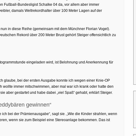
 Fußball-Bundesligist Schalke 04 da, vor allem aber immer
ibler, damals Weltrekordhalter über 100 Meter Lagen auf der
ger nun in diese Reihe (gemeinsam mit dem Münchner Florian Vogel).
eutschen Rekord über 200 Meter Brust gehört Steiger offensichtlich zu
utogrammstunde eingeladen wird, ist Belohnung und Anerkennung für
ch glaube, bei der ersten Ausgabe konnte ich wegen einer Knie-OP
. Ich wollte immer mitschwimmen, aber mal war ich krank oder hatte den
sie aber gestartet und habe dabei „viel Spaß“ gehabt, erklärt Steiger.
 Teddybären gewinnen“
 ich bei der Prämienausgabe“, sagt sie. „Wie die Kinder strahlen, wenn
teren, wenn sie zum Beispiel eine Stereoanlage bekommen. Das ist