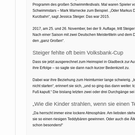
Programm des großen Schwimmfestivals. Mal waren Spieler von
Schwimmstars – Mark Warnecke zum Beispiel. „Oder Markus De
Kurzbahn“, sagt Jessica Steiger. Das war 2015.
2017, am 25. und 26. November, bei der 9. Auflage, tritt Stei
Nach einer Saison mit zwei Deutschen Meistertiteln und dem D
den „ganz Großen“.
Steiger fehlte oft beim Volksbank-Cup
Dass sie jetzt ausgerechnet zum Heimspiel in Gladbeck zur A
ihre Erfolge – so sagte sie dann nach kurzer Bedenkzeit zu.
Dabei war ihre Beziehung zum Heimturnier lange schwierig. „I
nicht starten“, erinnert sie sich, „und so ging das dann weiter
Fuß kaputt.“ Die bislang letzten zwei oder drei Durchgänge sei 
„Wie die Kinder strahlen, wenn sie einen
„Da herrscht immer eine lockere Atmosphäre. Am liebsten stehe
sie so einen riesigen Teddybären gewinnen. Oder auch die Äl
schon besonders!“