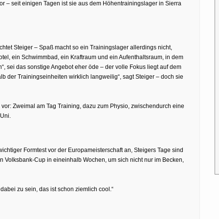
r – seit einigen Tagen ist sie aus dem Höhentrainingslager in Sierra
htet Steiger – Spaß macht so ein Trainingslager allerdings nicht,
 Hotel, ein Schwimmbad, ein Kraftraum und ein Aufenthaltsraum, in dem
, sei das sonstige Angebot eher öde – der volle Fokus liegt auf dem
lb der Trainingseinheiten wirklich langweilig“, sagt Steiger – doch sie
en vor: Zweimal am Tag Training, dazu zum Physio, zwischendurch eine
Uni.
chtiger Formtest vor der Europameisterschaft an, Steigers Tage sind
den Volksbank-Cup in eineinhalb Wochen, um sich nicht nur im Becken,
 dabei zu sein, das ist schon ziemlich cool.“