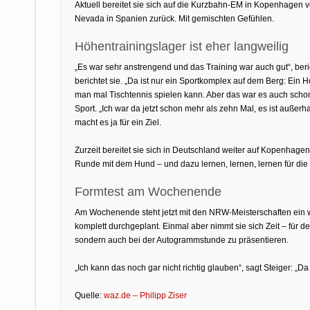
Aktuell bereitet sie sich auf die Kurzbahn-EM in Kopenhagen vo
Nevada in Spanien zurück. Mit gemischten Gefühlen.
Höhentrainingslager ist eher langweilig
„Es war sehr anstrengend und das Training war auch gut“, beric
berichtet sie. „Da ist nur ein Sportkomplex auf dem Berg: Ein
man mal Tischtennis spielen kann. Aber das war es auch schon“
Sport. „Ich war da jetzt schon mehr als zehn Mal, es ist außerha
macht es ja für ein Ziel.
Zurzeit bereitet sie sich in Deutschland weiter auf Kopenhag
Runde mit dem Hund – und dazu lernen, lernen, lernen für die 
Formtest am Wochenende
Am Wochenende steht jetzt mit den NRW-Meisterschaften ein wi
komplett durchgeplant. Einmal aber nimmt sie sich Zeit – für 
sondern auch bei der Autogrammstunde zu präsentieren.
„Ich kann das noch gar nicht richtig glauben“, sagt Steiger: „Da
Quelle:
waz.de – Philipp Ziser