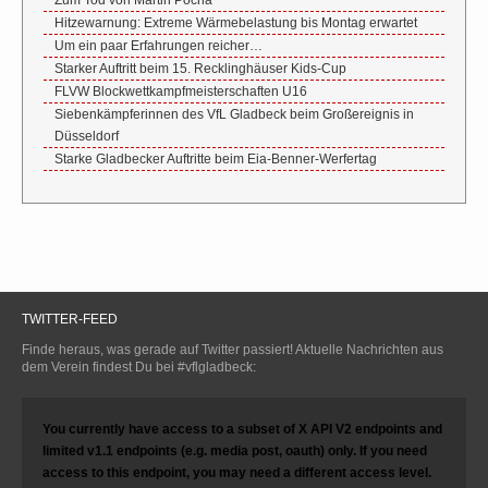
Hitzewarnung: Extreme Wärmebelastung bis Montag erwartet
Um ein paar Erfahrungen reicher…
Starker Auftritt beim 15. Recklinghäuser Kids-Cup
FLVW Blockwettkampfmeisterschaften U16
Siebenkämpferinnen des VfL Gladbeck beim Großereignis in
Düsseldorf
Starke Gladbecker Auftritte beim Eia-Benner-Werfertag
TWITTER-FEED
Finde heraus, was gerade auf Twitter passiert! Aktuelle Nachrichten aus
dem Verein findest Du bei #vflgladbeck:
You currently have access to a subset of X API V2 endpoints and
limited v1.1 endpoints (e.g. media post, oauth) only. If you need
access to this endpoint, you may need a different access level.