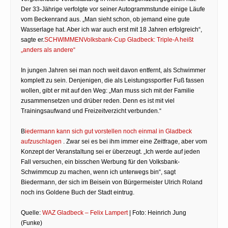
Der 33-Jährige verfolgte vor seiner Autogrammstunde einige Läufe
vom Beckenrand aus. „Man sieht schon, ob jemand eine gute
Wasserlage hat. Aber ich war auch erst mit 18 Jahren erfolgreich“,
sagte er.
SCHWIMMENVolksbank-Cup Gladbeck: Triple-A heißt
„anders als andere“
In jungen Jahren sei man noch weit davon entfernt, als Schwimmer
komplett zu sein. Denjenigen, die als Leistungssportler Fuß fassen
wollen, gibt er mit auf den Weg: „Man muss sich mit der Familie
zusammensetzen und drüber reden. Denn es ist mit viel
Trainingsaufwand und Freizeitverzicht verbunden.“
B
iedermann kann sich gut vorstellen noch einmal in Gladbeck
aufzuschlagen
. Zwar sei es bei ihm immer eine Zeitfrage, aber vom
Konzept der Veranstaltung sei er überzeugt. „Ich werde auf jeden
Fall versuchen, ein bisschen Werbung für den Volksbank-
Schwimmcup zu machen, wenn ich unterwegs bin“, sagt
Biedermann, der sich im Beisein von Bürgermeister Ulrich Roland
noch ins Goldene Buch der Stadt eintrug.
Quelle:
WAZ Gladbeck – Felix Lampert
| Foto: Heinrich Jung
(Funke)