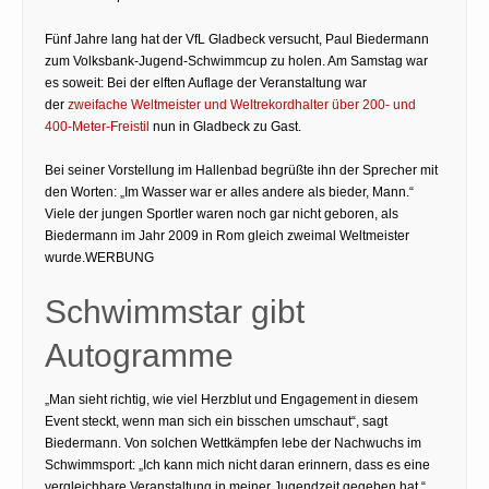
Fünf Jahre lang hat der VfL Gladbeck versucht, Paul Biedermann
zum Volksbank-Jugend-Schwimmcup zu holen. Am Samstag war
es soweit: Bei der elften Auflage der Veranstaltung war
der
zweifache Weltmeister und Weltrekordhalter über 200- und
400-Meter-Freistil
nun in Gladbeck zu Gast.
Bei seiner Vorstellung im Hallenbad begrüßte ihn der Sprecher mit
den Worten: „Im Wasser war er alles andere als bieder, Mann.“
Viele der jungen Sportler waren noch gar nicht geboren, als
Biedermann im Jahr 2009 in Rom gleich zweimal Weltmeister
wurde.WERBUNG
Schwimmstar gibt
Autogramme
„Man sieht richtig, wie viel Herzblut und Engagement in diesem
Event steckt, wenn man sich ein bisschen umschaut“, sagt
Biedermann. Von solchen Wettkämpfen lebe der Nachwuchs im
Schwimmsport: „Ich kann mich nicht daran erinnern, dass es eine
vergleichbare Veranstaltung in meiner Jugendzeit gegeben hat.“