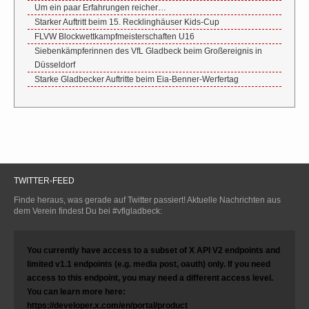
Um ein paar Erfahrungen reicher…
Starker Auftritt beim 15. Recklinghäuser Kids-Cup
FLVW Blockwettkampfmeisterschaften U16
Siebenkämpferinnen des VfL Gladbeck beim Großereignis in
Düsseldorf
Starke Gladbecker Auftritte beim Eia-Benner-Werfertag
TWITTER-FEED
Finde heraus, was gerade auf Twitter passiert! Aktuelle Nachrichten aus
dem Verein findest Du bei #vflgladbeck:
You currently have access to a subset of X API V2 endpoints and
limited v1.1 endpoints (e.g. media post, oauth) only. If you need
access to this endpoint, you may need a different access level.
You can learn more here:
https://developer.x.com/en/portal/product