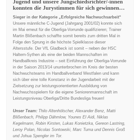
Jugend und unsere Jungschiedsrichter/-innen
konnten die Jurystimmen für sich gewinnen…
Sieger in der Kategorie „Erfolgreiche Nachwuchsarbeit“
Unsere männliche C-Jugend (Jahrgang 2001/02) konnte sich
im Mai erneut für die Oberliga-Vorrunde qualifizieren; Trainer
Martin Blißenbach schaffte somit bereits zum dritten Mal in
Folge den Sprung in die höchste Spielklasse dieser
Altersstufe. Der VfL Gladbeck ist somit – neben der HSC
Haltern-Sythen als eine der beiden Mannschaften im
Handballkreis Industrie – seit Einführung der Oberliga-Vorrunde
in der Saison 2013/14 ununterbrochen im Kreis der besten
Nachwuchsteams im Handballverband Westfalen und kann
sich über eine tolle Konstanz in der Jugendarbeit mit der
Zielsetzung zur leistungsorientierten Ausbildung von
Nachwuchsspielern für die eigene Seniorenmannschaft im
Leistungsniveau Oberliga/Dritte Bundesliga freuen!
Unser Team:
Thilo Altenhölscher, Alexander Benz, Matti
Blißenbach, Philipp Dähmlow, Younes El Aidi, Niklas
Kegelmann, Robin Kirsten, Lukas Konietzka, Gereon Lastring,
Leroy Polan, Nicolas Sontowski, Marc Tuma und Dennis Groß
und Johua Spengler im Tor.