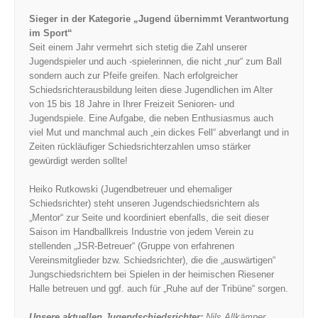
Sieger in der Kategorie „Jugend übernimmt Verantwortung
im Sport“
Seit einem Jahr vermehrt sich stetig die Zahl unserer
Jugendspieler und auch -spielerinnen, die nicht „nur“ zum Ball
sondern auch zur Pfeife greifen. Nach erfolgreicher
Schiedsrichterausbildung leiten diese Jugendlichen im Alter
von 15 bis 18 Jahre in Ihrer Freizeit Senioren- und
Jugendspiele. Eine Aufgabe, die neben Enthusiasmus auch
viel Mut und manchmal auch „ein dickes Fell“ abverlangt und in
Zeiten rückläufiger Schiedsrichterzahlen umso stärker
gewürdigt werden sollte!
Heiko Rutkowski (Jugendbetreuer und ehemaliger
Schiedsrichter) steht unseren Jugendschiedsrichtern als
„Mentor“ zur Seite und koordiniert ebenfalls, die seit dieser
Saison im Handballkreis Industrie von jedem Verein zu
stellenden „JSR-Betreuer“ (Gruppe von erfahrenen
Vereinsmitglieder bzw. Schiedsrichter), die die „auswärtigen“
Jungschiedsrichtern bei Spielen in der heimischen Riesener
Halle betreuen und ggf. auch für „Ruhe auf der Tribüne“ sorgen.
Unsere aktuellen Jugendschiedsrichter:
Nils Allkämper,