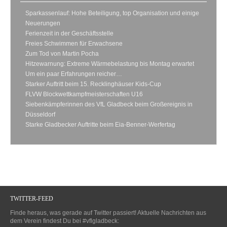
Sparkassenlauf: Hohe Beteiligung, top Organisation und einige
Neuerungen
Ferienzeit in der Geschäftsstelle
Freies Schwimmen für Erwachsene
Zum Tod von Martin Pocha
Hitzewarnung: Extreme Wärmebelastung bis Montag erwartet
Um ein paar Erfahrungen reicher…
Starker Auftritt beim 15. Recklinghäuser Kids-Cup
FLVW Blockwettkampfmeisterschaften U16
Siebenkämpferinnen des VfL Gladbeck beim Großereignis in
Düsseldorf
Starke Gladbecker Auftritte beim Eia-Benner-Werfertag
TWITTER-FEED
Finde heraus, was gerade auf Twitter passiert! Aktuelle Nachrichten aus
dem Verein findest Du bei #vflgladbeck: