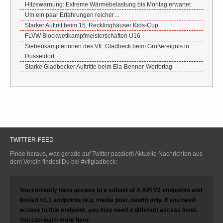
Hitzewarnung: Extreme Wärmebelastung bis Montag erwartet
Um ein paar Erfahrungen reicher…
Starker Auftritt beim 15. Recklinghäuser Kids-Cup
FLVW Blockwettkampfmeisterschaften U16
Siebenkämpferinnen des VfL Gladbeck beim Großereignis in
Düsseldorf
Starke Gladbecker Auftritte beim Eia-Benner-Werfertag
TWITTER-FEED
Finde heraus, was gerade auf Twitter passiert! Aktuelle Nachrichten aus
dem Verein findest Du bei #vflgladbeck:
You currently have access to a subset of X API V2 endpoints and
limited v1.1 endpoints (e.g. media post, oauth) only. If you need
access to this endpoint, you may need a different access level.
You can learn more here: