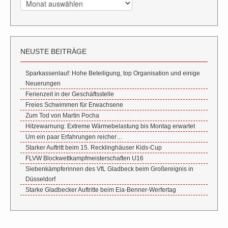
NEUSTE BEITRÄGE
Sparkassenlauf: Hohe Beteiligung, top Organisation und einige
Neuerungen
Ferienzeit in der Geschäftsstelle
Freies Schwimmen für Erwachsene
Zum Tod von Martin Pocha
Hitzewarnung: Extreme Wärmebelastung bis Montag erwartet
Um ein paar Erfahrungen reicher…
Starker Auftritt beim 15. Recklinghäuser Kids-Cup
FLVW Blockwettkampfmeisterschaften U16
Siebenkämpferinnen des VfL Gladbeck beim Großereignis in
Düsseldorf
Starke Gladbecker Auftritte beim Eia-Benner-Werfertag