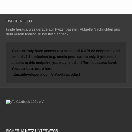
TWITTER-FEED
Finde heraus, was gerade auf Twitter passiert! Aktuelle Nachrichten aus
dem Verein findest Du bei #vflgladbeck:
You currently have access to a subset of X API V2 endpoints and
limited v1.1 endpoints (e.g. media post, oauth) only. If you need
access to this endpoint, you may need a different access level.
You can learn more here:
https://developer.x.com/en/portal/product
SICHER IM NETZ UNTERWEGS