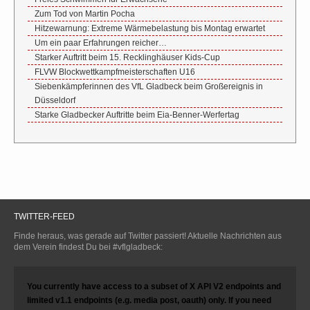
Zum Tod von Martin Pocha
Hitzewarnung: Extreme Wärmebelastung bis Montag erwartet
Um ein paar Erfahrungen reicher…
Starker Auftritt beim 15. Recklinghäuser Kids-Cup
FLVW Blockwettkampfmeisterschaften U16
Siebenkämpferinnen des VfL Gladbeck beim Großereignis in
Düsseldorf
Starke Gladbecker Auftritte beim Eia-Benner-Werfertag
TWITTER-FEED
Finde heraus, was gerade auf Twitter passiert! Aktuelle Nachrichten aus
dem Verein findest Du bei #vflgladbeck:
You currently have access to a subset of X API V2 endpoints and
limited v1.1 endpoints (e.g. media post, oauth) only. If you need