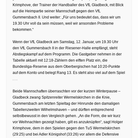
Krimphove, der Trainer der Handballer des VfL Gladbeck, mit Blick
auf die Heimpartie seiner Mannschaft gegen den VfL
Gummersbach II. Und weiter: „Für uns bedeutet das, dass wir um
19.30 Uhr voll da sein müssen, weil wir ansonsten Probleme
bekommen.“
Wenn der VfL Gladbeck am Samstag, 12. Januar, um 19.30 Uhr
den VfL Gummersbach II in der Riesener-Halle empfängt, steht
Abstiegskampf auf dem Programm. Die Gastgeber nehmen in der
Tabelle aktuell mit 12:18-Zählern den elften Platz ein, die
Bundesliga-Reserve aus dem Oberbergischen hat 10:20-Punkte
auf dem Konto und belegt Rang 13. Es steht also viel auf dem Spiel
. . .
Beide Mannschaften überraschten vor der kurzen Winterpause –
Gladbeck zwang Spitzenreiter Wermelskirchen in die Knie,
Gummersbach am letzten Spieltag der Hinrunde den damaligen
Tabellenzweiten Wilhelmshaven – und dürften entsprechend
selbstbewusst in den Vergleich gehen. „An die Form, die wir kurz
vor Weihnachten gezeigt haben, gilt es anzuknüpfen“, sagt Holger
Krimphove, dem in den Spielen gegen den TuS Wermelskirchen
(29:25) und bei Adler Königshof (33:26) vor allem die Defensive