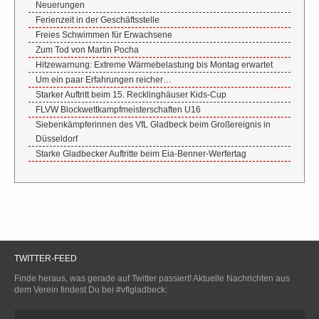
Neuerungen
Ferienzeit in der Geschäftsstelle
Freies Schwimmen für Erwachsene
Zum Tod von Martin Pocha
Hitzewarnung: Extreme Wärmebelastung bis Montag erwartet
Um ein paar Erfahrungen reicher…
Starker Auftritt beim 15. Recklinghäuser Kids-Cup
FLVW Blockwettkampfmeisterschaften U16
Siebenkämpferinnen des VfL Gladbeck beim Großereignis in
Düsseldorf
Starke Gladbecker Auftritte beim Eia-Benner-Werfertag
TWITTER-FEED
Finde heraus, was gerade auf Twitter passiert! Aktuelle Nachrichten aus
dem Verein findest Du bei #vflgladbeck: