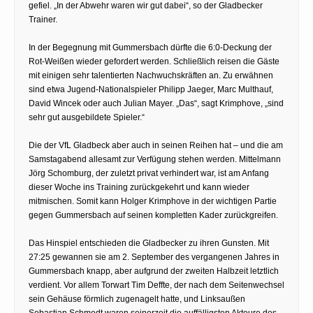
gefiel. „In der Abwehr waren wir gut dabei“, so der Gladbecker
Trainer.
In der Begegnung mit Gummersbach dürfte die 6:0-Deckung der
Rot-Weißen wieder gefordert werden. Schließlich reisen die Gäste
mit einigen sehr talentierten Nachwuchskräften an. Zu erwähnen
sind etwa Jugend-Nationalspieler Philipp Jaeger, Marc Multhauf,
David Wincek oder auch Julian Mayer. „Das“, sagt Krimphove, „sind
sehr gut ausgebildete Spieler.“
Die der VfL Gladbeck aber auch in seinen Reihen hat – und die am
Samstagabend allesamt zur Verfügung stehen werden. Mittelmann
Jörg Schomburg, der zuletzt privat verhindert war, ist am Anfang
dieser Woche ins Training zurückgekehrt und kann wieder
mitmischen. Somit kann Holger Krimphove in der wichtigen Partie
gegen Gummersbach auf seinen kompletten Kader zurückgreifen.
Das Hinspiel entschieden die Gladbecker zu ihren Gunsten. Mit
27:25 gewannen sie am 2. September des vergangenen Jahres in
Gummersbach knapp, aber aufgrund der zweiten Halbzeit letztlich
verdient. Vor allem Torwart Tim Deffte, der nach dem Seitenwechsel
sein Gehäuse förmlich zugenagelt hatte, und Linksaußen
Sebastian Schmedt waren seinerzeit die auffälligsten Akteure des