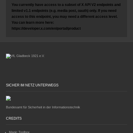
You currently have access to a subset of X API V2 endpoints and
limited v1.1 endpoints (e.g. media post, oauth) only. If you need
access to this endpoint, you may need a different access level.
You can learn more here:
https://developer.x.com/en/portal/product
SICHER IM NETZ UNTERWEGS
Bundesamt für Sicherheit in der Informationstechnik
CREDITS
Magic Toolbox