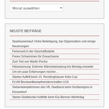
Archiv
NEUSTE BEITRÄGE
Sparkassenlauf: Hohe Beteiligung, top Organisation und einige
Neuerungen
Ferienzeit in der Geschäftsstelle
Freies Schwimmen für Erwachsene
Zum Tod von Martin Pocha
Hitzewarnung: Extreme Wärmebelastung bis Montag erwartet
Um ein paar Erfahrungen reicher…
Starker Auftritt beim 15. Recklinghäuser Kids-Cup
FLVW Blockwettkampfmeisterschaften U16
Siebenkämpferinnen des VfL Gladbeck beim Großereignis in
Düsseldorf
Starke Gladbecker Auftritte beim Eia-Benner-Werfertag