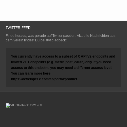
TWITTER-FEED
Finde heraus, was gerade auf Twitter passiert! Aktuelle Nachrichten aus
dem Verein findest Du bei #vflgladbeck:
You currently have access to a subset of X API V2 endpoints and
limited v1.1 endpoints (e.g. media post, oauth) only. If you need
access to this endpoint, you may need a different access level.
You can learn more here:
https://developer.x.com/en/portal/product