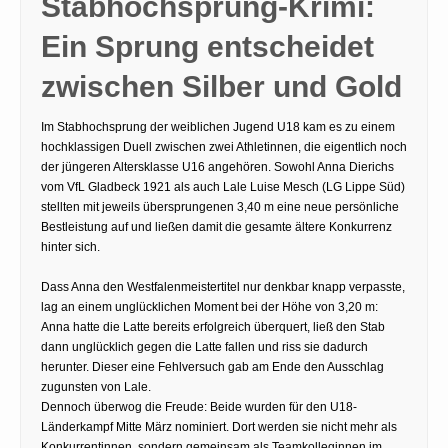
Stabhochsprung-Krimi:
Ein Sprung entscheidet
zwischen Silber und Gold
Im Stabhochsprung der weiblichen Jugend U18 kam es zu einem
hochklassigen Duell zwischen zwei Athletinnen, die eigentlich noch
der jüngeren Altersklasse U16 angehören. Sowohl Anna Dierichs
vom VfL Gladbeck 1921 als auch Lale Luise Mesch (LG Lippe Süd)
stellten mit jeweils übersprungenen 3,40 m eine neue persönliche
Bestleistung auf und ließen damit die gesamte ältere Konkurrenz
hinter sich.
Dass Anna den Westfalenmeistertitel nur denkbar knapp verpasste,
lag an einem unglücklichen Moment bei der Höhe von 3,20 m:
Anna hatte die Latte bereits erfolgreich überquert, ließ den Stab
dann unglücklich gegen die Latte fallen und riss sie dadurch
herunter. Dieser eine Fehlversuch gab am Ende den Ausschlag
zugunsten von Lale.
Dennoch überwog die Freude: Beide wurden für den U18-
Länderkampf Mitte März nominiert. Dort werden sie nicht mehr als
Konkurrentinnen, sondern gemeinsam als Teamkolleginnen im