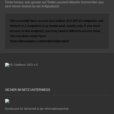
Finde heraus, was gerade auf Twitter passiert! Aktuelle Nachrichten aus
dem Verein findest Du bei #vflgladbeck:
You currently have access to a subset of X API V2 endpoints and
limited v1.1 endpoints (e.g. media post, oauth) only. If you need
access to this endpoint, you may need a different access level.
You can learn more here:
https://developer.x.com/en/portal/product
SICHER IM NETZ UNTERWEGS
Bundesamt für Sicherheit in der Informationstechnik