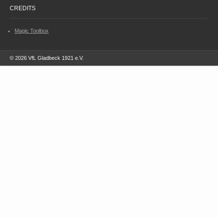
CREDITS
Magic Toolbox
© 2026 VfL Gladbeck 1921 e.V.