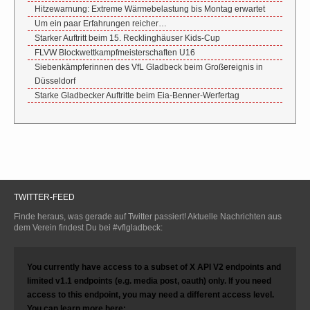
Hitzewarnung: Extreme Wärmebelastung bis Montag erwartet
Um ein paar Erfahrungen reicher…
Starker Auftritt beim 15. Recklinghäuser Kids-Cup
FLVW Blockwettkampfmeisterschaften U16
Siebenkämpferinnen des VfL Gladbeck beim Großereignis in
Düsseldorf
Starke Gladbecker Auftritte beim Eia-Benner-Werfertag
TWITTER-FEED
Finde heraus, was gerade auf Twitter passiert! Aktuelle Nachrichten aus
dem Verein findest Du bei #vflgladbeck:
You currently have access to a subset of X API V2 endpoints and
limited v1.1 endpoints (e.g. media post, oauth) only. If you need
access to this endpoint, you may need a different access level.
You can learn more here: