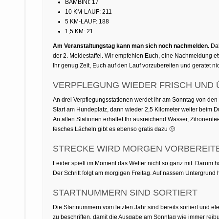
BAMBINI: 17
10 KM-LAUF: 211
5 KM-LAUF: 188
1,5 KM: 21
Am Veranstaltungstag kann man sich noch nachmelden.
Dab
der 2. Meldestaffel. Wir empfehlen Euch, eine Nachmeldung e
Ihr genug Zeit, Euch auf den Lauf vorzubereiten und geratet nich
VERPFLEGUNG WIEDER FRISCH UND 
An drei Verpflegungsstationen werdet Ihr am Sonntag von den
Start am Hundeplatz, dann wieder 2,5 Kilometer weiter beim Du
An allen Stationen erhaltet Ihr ausreichend Wasser, Zitronent
fesches Lächeln gibt es ebenso gratis dazu 🙂
STRECKE WIRD MORGEN VORBEREIT
Leider spielt im Moment das Wetter nicht so ganz mit. Darum ha
Der Schritt folgt am morgigen Freitag. Auf nassem Untergrund
STARTNUMMERN SIND SORTIERT
Die Startnummern vom letzten Jahr sind bereits sortiert und 
zu beschriften, damit die Ausgabe am Sonntag wie immer reib