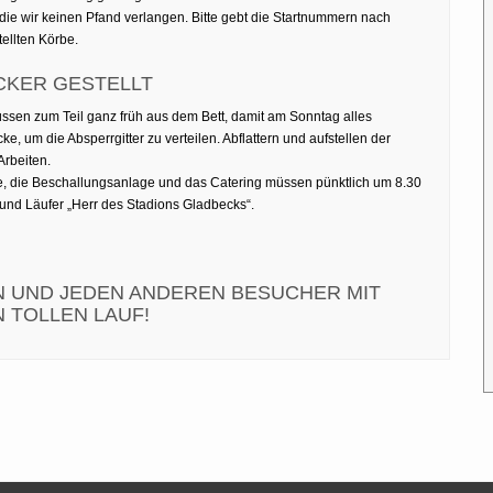
r die wir keinen Pfand verlangen. Bitte gebt die Startnummern nach
tellten Körbe.
CKER GESTELLT
ssen zum Teil ganz früh aus dem Bett, damit am Sonntag alles
cke, um die Absperrgitter zu verteilen. Abflattern und aufstellen der
Arbeiten.
che, die Beschallungsanlage und das Catering müssen pünktlich um 8.30
 und Läufer „Herr des Stadions Gladbecks“.
N UND JEDEN ANDEREN BESUCHER MIT
 TOLLEN LAUF!