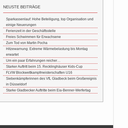
NEUSTE BEITRÄGE
Sparkassenlauf: Hohe Beteiligung, top Organisation und
einige Neuerungen
Ferienzeit in der Geschäftsstelle
Freies Schwimmen für Erwachsene
Zum Tod von Martin Pocha
Hitzewarnung: Extreme Wärmebelastung bis Montag
erwartet
Um ein paar Erfahrungen reicher…
Starker Auftritt beim 15. Recklinghäuser Kids-Cup
FLVW Blockwettkampfmeisterschaften U16
Siebenkämpferinnen des VfL Gladbeck beim Großereignis
in Düsseldorf
Starke Gladbecker Auftritte beim Eia-Benner-Werfertag