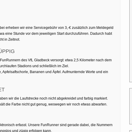
ei erheben wir eine Servicegebühr von 3,-€ zusätzlich zum Meldegeld
twa eine Stunde vor dem jeweiligen Start durchzuführen. Dadurch habt
t in Zeitnot.
ÜPPIG
 FunRunnern des VfL Gladbeck versorgt: etwa 2,5 Kilometer nach dem
rchlaufen Stadions und schließlich im Ziel.
ee, Apfelsaftschorle, Bananen und Äpfel. Aufmunternde Worte und ein
ET
ben wir die Laufstrecke noch nicht abgekreidet und farbig markiert.
 hält die Farbe nicht gut genug, weswegen wir noch etwas abwarten.
elektronisch erfasst. Unsere FunRunner sind gerade dabei, die Nummern
ungslos und zügig erfolgen kann.