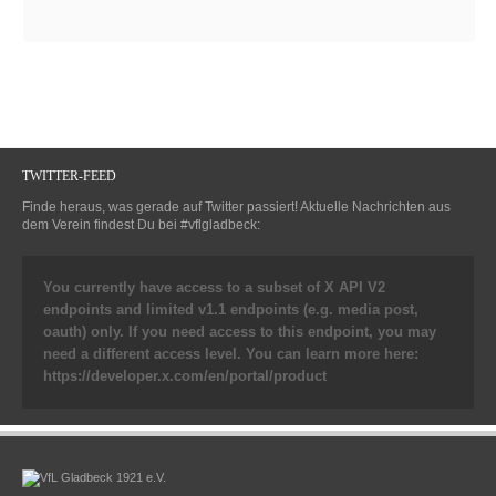
TWITTER-FEED
Finde heraus, was gerade auf Twitter passiert! Aktuelle Nachrichten aus
dem Verein findest Du bei #vflgladbeck:
You currently have access to a subset of X API V2
endpoints and limited v1.1 endpoints (e.g. media post,
oauth) only. If you need access to this endpoint, you may
need a different access level. You can learn more here:
https://developer.x.com/en/portal/product