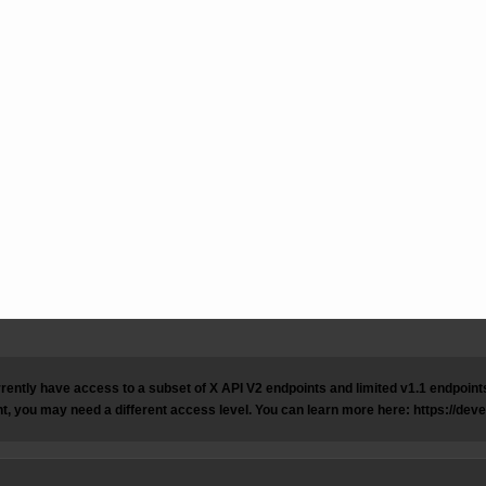
rently have access to a subset of X API V2 endpoints and limited v1.1 endpoints 
t, you may need a different access level. You can learn more here: https://dev