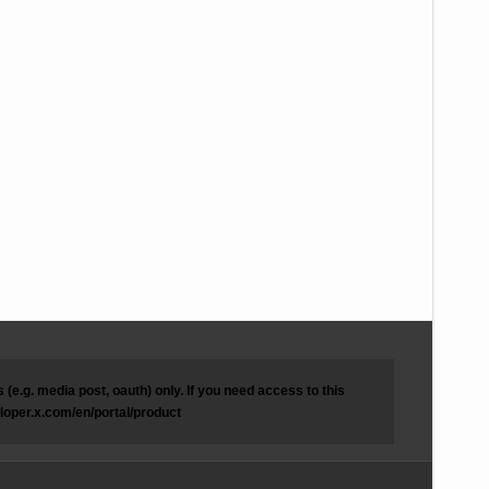
(e.g. media post, oauth) only. If you need access to this
eloper.x.com/en/portal/product