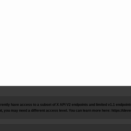
rently have access to a subset of X API V2 endpoints and limited v1.1 endpoints 
t, you may need a different access level. You can learn more here: https://dev