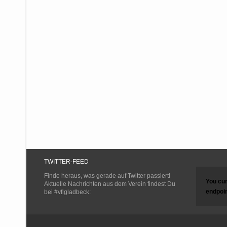
TWITTER-FEED
Finde heraus, was gerade auf Twitter passiert!
You cur
Aktuelle Nachrichten aus dem Verein findest Du
endpoin
bei #vflgladbeck: