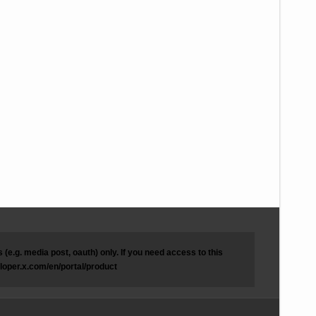
(e.g. media post, oauth) only. If you need access to this
eloper.x.com/en/portal/product